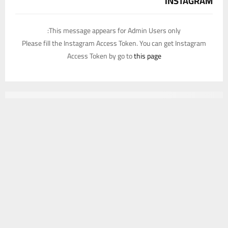
INSTAGRAM
This message appears for Admin Users only:
Please fill the Instagram Access Token. You can get Instagram
Access Token by go to
this page
يستخدم هذا الموقع ملفات تعريف الارتباط لتحسين تجربتك. سنفترض أنك
موافق على هذا، ولكن يمكنك إلغاء الاشتراك إذا كنت ترغب في ذلك.
موافق
قراءة المزيد