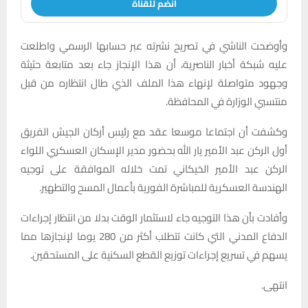
انضم للقناة
وأوضحت الناشي في تصريح نشرته عبر حسابها الرسمي واطلعت
عليه شبكة أخبار الناصرية، أن هذا الإنجاز جاء بعد متابعة حثيثة
وجهود متواصلة لإنهاء هذا الملف الذي طال انتظاره من قبل
منتسبي الوزارة في المحافظة.
وكشفت أن اجتماعا موسعا عقد مع رئيس أركان الجيش الفريق
أول الركن عبد الأمير يار الله بحضور مدير الإسكان العسكري اللواء
الركن عبد الأمير الخيكاني تمت خلاله الموافقة على توجيه
الهندسة العسكرية للمباشرة الفورية بأعمال المسح والتطهير.
وأفادت بأن هذا التوجيه جاء لاستثمار الوقت بدلا من انتظار إجراءات
الدفاع المدني التي كانت تتطلب أكثر من 280 يوما لإنجازها مما
يسهم في تسريع إجراءات توزيع القطع السكنية على المستحقين.
انتهى.