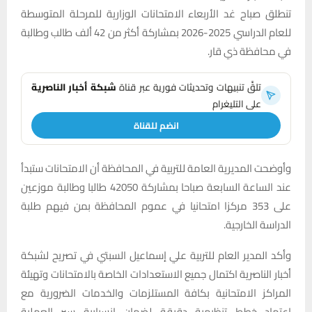
تنطلق صباح غد الأربعاء الامتحانات الوزارية للمرحلة المتوسطة
للعام الدراسي 2025-2026 بمشاركة أكثر من 42 ألف طالب وطالبة
في محافظة ذي قار.
تلقَّ تنبيهات وتحديثات فورية عبر قناة
شبكة أخبار الناصرية
على التليغرام
انضم للقناة
وأوضحت المديرية العامة للتربية في المحافظة أن الامتحانات ستبدأ
عند الساعة السابعة صباحا بمشاركة 42050 طالبا وطالبة موزعين
على 353 مركزا امتحانيا في عموم المحافظة بمن فيهم طلبة
الدراسة الخارجية.
وأكد المدير العام للتربية علي إسماعيل السبتي في تصريح لشبكة
أخبار الناصرية اكتمال جميع الاستعدادات الخاصة بالامتحانات وتهيئة
المراكز الامتحانية بكافة المستلزمات والخدمات الضرورية مع
اعتماد خطط تنظيمية دقيقة لضمان انسيابية سير العملية