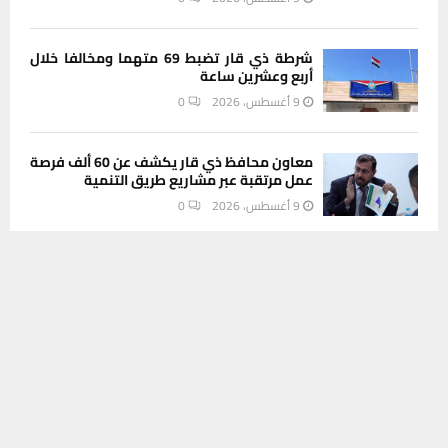
شرطة ذي قار تضبط 69 متهما ومخالفا خلال
أربع وعشرين ساعة
9 أغسطس، 2026
0
معاون محافظ ذي قار يكشف عن 60 ألف فرصة
عمل مرتقبة عبر مشاريع طريق التنمية
9 أغسطس، 2026
0
يستخدم هذا الموقع ملفات تعريف الارتباط لتحسين تجربتك. سنفترض أنك
موافق على هذا، ولكن يمكنك إلغاء الاشتراك إذا كنت ترغب في ذلك.
INSTAGRAM
موافق
قراءة المزيد
This message appears for Admin Users only:
Please fill the Instagram Access Token. You can get Instagram
Access Token by go to
this page