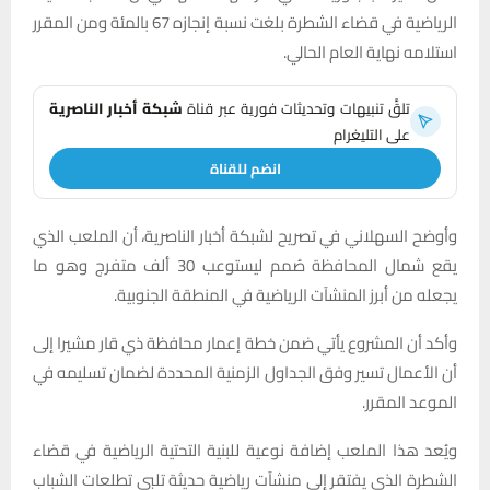
الرياضية في قضاء الشطرة بلغت نسبة إنجازه 67 بالمئة ومن المقرر
استلامه نهاية العام الحالي.
تلقَّ تنبيهات وتحديثات فورية عبر قناة
شبكة أخبار الناصرية
على التليغرام
انضم للقناة
وأوضح السهلاني في تصريح لشبكة أخبار الناصرية، أن الملعب الذي
يقع شمال المحافظة صُمم ليستوعب 30 ألف متفرج وهو ما
يجعله من أبرز المنشآت الرياضية في المنطقة الجنوبية.
وأكد أن المشروع يأتي ضمن خطة إعمار محافظة ذي قار مشيرا إلى
أن الأعمال تسير وفق الجداول الزمنية المحددة لضمان تسليمه في
الموعد المقرر.
ويُعد هذا الملعب إضافة نوعية للبنية التحتية الرياضية في قضاء
الشطرة الذي يفتقر إلى منشآت رياضية حديثة تلبي تطلعات الشباب