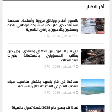
آخر الاخبار
بالصور: أختام ووثائق مزورة وأسلحة.. محكمة
استئناف ذي قار تكشف شبكة موظفي بلدية
ومعقبين يتلاعبون بأراضي الناصرية
7 أغسطس، 2026
0
ذي قار لا تفرّق بين الذهبي والعادي.. رجل دين
يطالب المسؤولين بالاستعانة بخبرات
المحافظات
7 أغسطس، 2026
0
محافظ ذي قار يتعهد بخفض مناسيب مياه
المصب العام في العكيكة خلال 48 ساعة
6 أغسطس، 2026
0
لماذا قد يصبح عام 2028 نقطة تحول عالمية؟