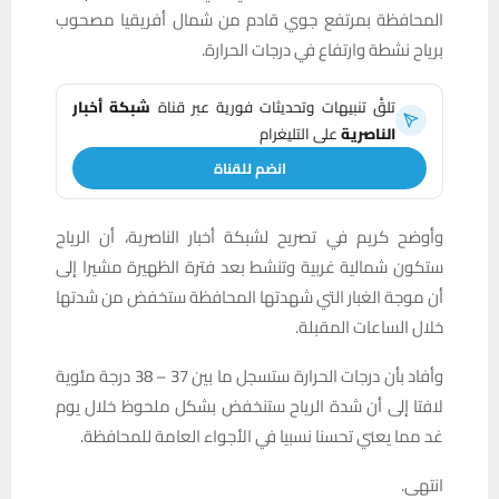
المحافظة بمرتفع جوي قادم من شمال أفريقيا مصحوب
برياح نشطة وارتفاع في درجات الحرارة.
تلقَّ تنبيهات وتحديثات فورية عبر قناة
شبكة أخبار
الناصرية
على التليغرام
انضم للقناة
وأوضح كريم في تصريح لشبكة أخبار الناصرية، أن الرياح
ستكون شمالية غربية وتنشط بعد فترة الظهيرة مشيرا إلى
أن موجة الغبار التي شهدتها المحافظة ستخفض من شدتها
خلال الساعات المقبلة.
وأفاد بأن درجات الحرارة ستسجل ما بين 37 – 38 درجة مئوية
لافتا إلى أن شدة الرياح ستنخفض بشكل ملحوظ خلال يوم
غد مما يعني تحسنا نسبيا في الأجواء العامة للمحافظة.
انتهى.