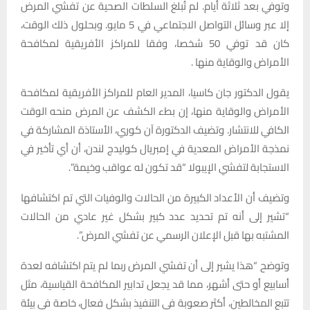
وتوفي بعد ثلاثة أيام. لم تُبلغ السلطات الصحية عن تفشي المرض
إلا عبر وسائل التواصل الاجتماعي في 5 مايو. وبحلول ذلك الوقت،
كان قد توفي 50 شخصا، وفقا للمراكز الأفريقية لمكافحة
الأمراض والوقاية منها .
يقول الدكتور جان كاسيا، المدير العام للمراكز الأفريقية لمكافحة
الأمراض والوقاية منها، إن بطء الكشف عن المرض منحه الوقت
الكافي للانتشار. وتضيف الدكتورة آن كوري، الأستاذة المشاركة في
نمذجة الأمراض المعدية في إمبريال كوليدج لندن، أن أي تأخير في
الاستجابة لتفشي الإيبولا “قد تكون له عواقب وخيمة”.
وتضيف أن الأعداد الكبيرة من الحالات والوفيات التي تم اكتشافها
“تشير إلى أنه تم تحديد عدد كبير بشكل غير عادي من الحالات
المشتبه بها قبل الإعلان الرسمي عن تفشي المرض”.
وتوضح “هذا يشير إلى أن تفشي المرض ربما لم يتم اكتشافه لعدة
أسابيع أو حتى أشهر، مما قد يجعل تدابير المكافحة القياسية، مثل
تتبع المخالطين، أكثر صعوبة في التنفيذ بشكل فعال، خاصة في بيئة