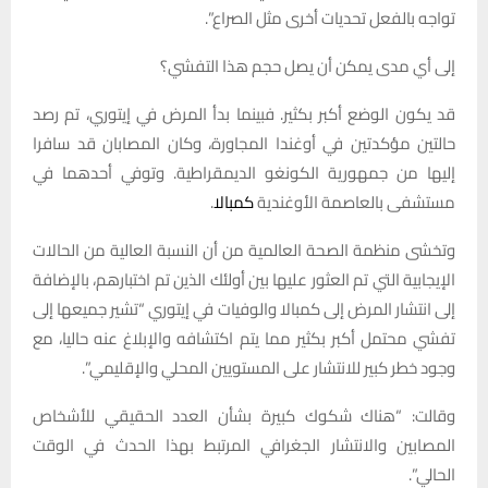
تواجه بالفعل تحديات أخرى مثل الصراع”.
إلى أي مدى يمكن أن يصل حجم هذا التفشي؟
قد يكون الوضع أكبر بكثير. فبينما بدأ المرض في إيتوري، تم رصد
حالتين مؤكدتين في أوغندا المجاورة، وكان المصابان قد سافرا
إليها من جمهورية الكونغو الديمقراطية. وتوفي أحدهما في
مستشفى بالعاصمة الأوغندية
كمبالا
.
وتخشى منظمة الصحة العالمية من أن النسبة العالية من الحالات
الإيجابية التي تم العثور عليها بين أولئك الذين تم اختبارهم، بالإضافة
إلى انتشار المرض إلى كمبالا والوفيات في إيتوري “تشير جميعها إلى
تفشي محتمل أكبر بكثير مما يتم اكتشافه والإبلاغ عنه حاليا، مع
وجود خطر كبير للانتشار على المستويين المحلي والإقليمي”.
وقالت: “هناك شكوك كبيرة بشأن العدد الحقيقي للأشخاص
المصابين والانتشار الجغرافي المرتبط بهذا الحدث في الوقت
الحالي”.