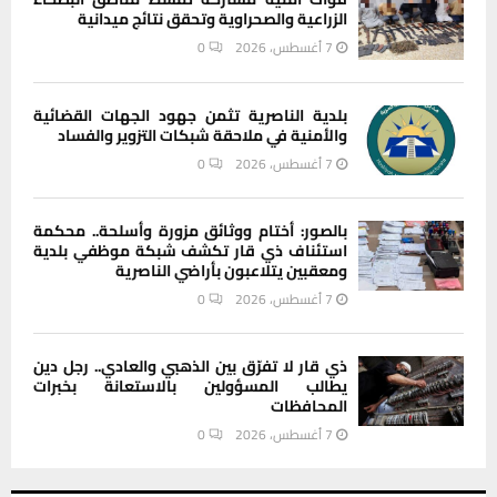
الزراعية والصحراوية وتحقق نتائج ميدانية
7 أغسطس، 2026
0
بلدية الناصرية تثمن جهود الجهات القضائية
والأمنية في ملاحقة شبكات التزوير والفساد
7 أغسطس، 2026
0
بالصور: أختام ووثائق مزورة وأسلحة.. محكمة
استئناف ذي قار تكشف شبكة موظفي بلدية
ومعقبين يتلاعبون بأراضي الناصرية
7 أغسطس، 2026
0
ذي قار لا تفرّق بين الذهبي والعادي.. رجل دين
يطالب المسؤولين بالاستعانة بخبرات
المحافظات
7 أغسطس، 2026
0