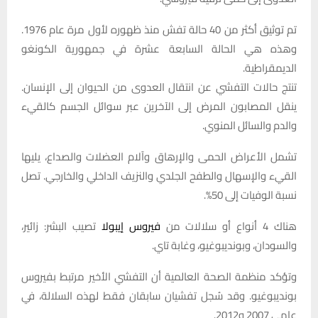
تم توثيق أكثر من 40 حالة تفش منذ ظهوره لأول مرة عام 1976.
وهذه هي الحالة السابعة عشرة في جمهورية الكونغو
الديمقراطية.
تنتج حالات التفشي عن انتقال العدوى من الحيوان إلى الإنسان.
ينقل المصابون المرض إلى الآخرين عبر سوائل الجسم كالقيء
والدم والسائل المنوي.
تشمل الأعراض الحمى والإرهاق وآلام العضلات والصداع، يليها
القيء والإسهال والطفح الجلدي والنزيف الداخلي والخارجي. تصل
نسبة الوفيات إلى 50%.
هناك 4 أنواع أو سلالات من
فيروس إيبولا
تصيب البشر: زائير،
والسودان، وبونديبوغيو، وغابة تاي.
وتؤكد منظمة الصحة العالمية أن التفشي الأخير مرتبط بفيروس
بونديبوغيو. وقد سُجل تفشيان سابقان فقط لهذه السلالة، في
عامي 2007 و2012.