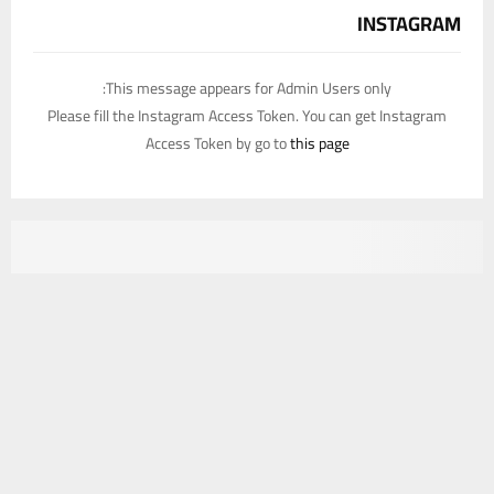
INSTAGRAM
This message appears for Admin Users only:
Please fill the Instagram Access Token. You can get Instagram
Access Token by go to
this page
يستخدم هذا الموقع ملفات تعريف الارتباط لتحسين تجربتك. سنفترض أنك
موافق على هذا، ولكن يمكنك إلغاء الاشتراك إذا كنت ترغب في ذلك.
موافق
قراءة المزيد