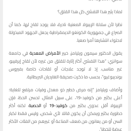
لماذا يثير هذا التفشي كل هذا القلق؟
نظرا لأن سلالة الإيبولا المعنية نادرة، فلا يوجد لقاح لها، كما أن
الصراع في جمهورية الكونغو الديمقراطية يجعل الجهود المبذولة
لاحتواء انتشارها أمرا صعبا.
يقول الدكتور سيمون ويليامز، خبير
الأمراض المعدية
في جامعة
سوانزي: “هذا التفشي أكثر إثارة للقلق من غيره لأن لقاح إيرفيبو،
غير مناسب. إذ لا توجد علاجات أو لقاحات خاصة بفيروس
بونديبوغيو”، بحسب ما ذكرت صحيفة الغارديان البريطانية.
وأضاف ويليامز “إنه مرض خطير ذو معدل وفيات مرتفع للغاية؛
أعلى بكثير من كوفيد-19، على سبيل المثال. لحسن الحظ، فإن
الإيبولا أقل عدوى بكثير من
كوفيد-19
أو
الحصبة
. لكنه أكثر
خطورة بكثير ويمكن أن يكون قاتلا لأي شخص، وليس فقط لكبار
السن أو من يعانون من ضعف المناعة أو غيرهم من الفئات الأكثر
عرضة للخطر”.