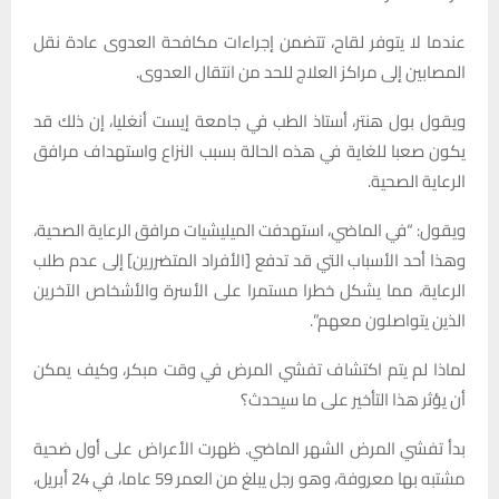
عندما لا يتوفر لقاح، تتضمن إجراءات مكافحة العدوى عادة نقل
المصابين إلى مراكز العلاج للحد من انتقال العدوى.
ويقول بول هنتر، أستاذ الطب في جامعة إيست أنغليا، إن ذلك قد
يكون صعبا للغاية في هذه الحالة بسبب النزاع واستهداف مرافق
الرعاية الصحية.
ويقول: “في الماضي، استهدفت الميليشيات مرافق الرعاية الصحية،
وهذا أحد الأسباب التي قد تدفع [الأفراد المتضررين] إلى عدم طلب
الرعاية، مما يشكل خطرا مستمرا على الأسرة والأشخاص الآخرين
الذين يتواصلون معهم”.
لماذا لم يتم اكتشاف تفشي المرض في وقت مبكر، وكيف يمكن
أن يؤثر هذا التأخير على ما سيحدث؟
بدأ تفشي المرض الشهر الماضي. ظهرت الأعراض على أول ضحية
مشتبه بها معروفة، وهو رجل يبلغ من العمر 59 عاما، في 24 أبريل،