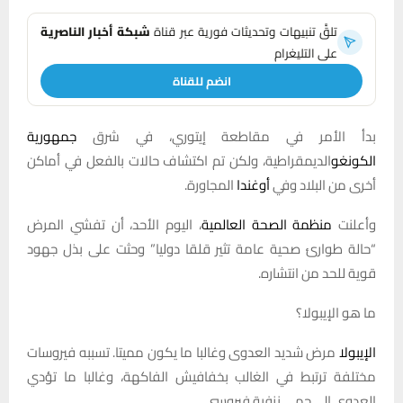
تلقَّ تنبيهات وتحديثات فورية عبر قناة
شبكة أخبار الناصرية
على التليغرام
انضم للقناة
بدأ الأمر في مقاطعة إيتوري، في شرق
جمهورية
الكونغو
الديمقراطية، ولكن تم اكتشاف حالات بالفعل في أماكن
أخرى من البلاد وفي
أوغندا
المجاورة.
وأعلنت
منظمة الصحة العالمية
، اليوم الأحد، أن تفشي المرض
“حالة طوارئ صحية عامة تثير قلقا دوليا” وحثت على بذل جهود
قوية للحد من انتشاره.
ما هو الإيبولا؟
الإيبولا
مرض شديد العدوى وغالبا ما يكون مميتا. تسببه فيروسات
مختلفة ترتبط في الغالب بخفافيش الفاكهة، وغالبا ما تؤدي
العدوى إلى حمى نزفية فيروسي.