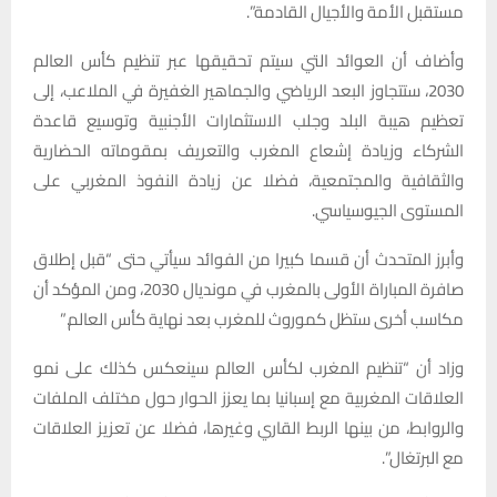
مستقبل الأمة والأجيال القادمة”.
وأضاف أن العوائد التي سيتم تحقيقها عبر تنظيم كأس العالم
2030، ستتجاوز البعد الرياضي والجماهير الغفيرة في الملاعب، إلى
تعظيم هيبة البلد وجلب الاستثمارات الأجنبية وتوسيع قاعدة
الشركاء وزيادة إشعاع المغرب والتعريف بمقوماته الحضارية
والثقافية والمجتمعية، فضلا عن زيادة النفوذ المغربي على
المستوى الجيوسياسي.
وأبرز المتحدث أن قسما كبيرا من الفوائد سيأتي حتى “قبل إطلاق
صافرة المباراة الأولى بالمغرب في مونديال 2030، ومن المؤكد أن
مكاسب أخرى ستظل كموروث للمغرب بعد نهاية كأس العالم.”
وزاد أن “تنظيم المغرب لكأس العالم سينعكس كذلك على نمو
العلاقات المغربية مع إسبانيا بما يعزز الحوار حول مختلف الملفات
والروابط، من بينها الربط القاري وغيرها، فضلا عن تعزيز العلاقات
مع البرتغال”.