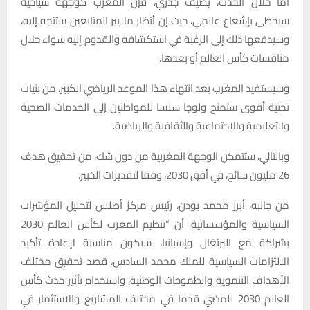
أما خلال الحدث، يضيف جدري، فإن المغرب كوجهة سياحية
سيحظى بإشعاع عالمي، حيث إن أنظار ملايير المتابعين ستتجه إليه،
وسيدفعها ذلك إلى الرغبة في استكشافه والقدوم إليه سواء خلال
منافسات كأس العالم أو بعدها.
وسيستفيد المغرب بعد انتهاء هذا الموعد الرياضي الكبير، من بنيات
تحتية أقوى ستمنح ولوجا سلسا للمواطنين إلى الخدمات الصحية
والتعليمية والاجتماعية والثقافية والرياضية.
وبالتالي، ستتمكن الوجهة المغربية من دون شك، من تحقيق هدف
26 مليون سائح، في أفق 2030، وفقا لتقديرات الخبير.
من جانبه، أبرز محمد بودن، رئيس مركز أطلس لتحليل المؤشرات
السياسية والمؤسساتية، أن “تنظيم المغرب لكأس العالم 2030
بشراكة مع البرتغال وإسبانيا، سيكون مناسبة لإعادة تأكيد
الالتزامات السياسية للملك محمد السادس، قصد تحقيق مختلف
الأهداف التنموية والطموحات الوطنية، واستخدام تأثير حدث كأس
العالم 2030 للمضي قدما في مختلف المشاريع والاستثمار في