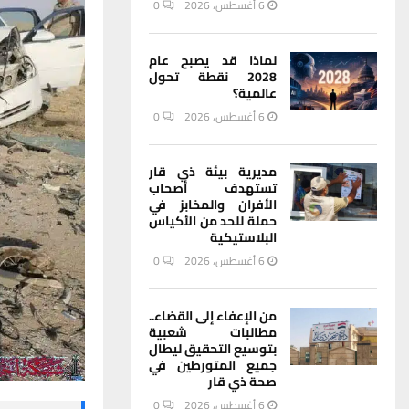
6 أغسطس، 2026
0
لماذا قد يصبح عام
2028 نقطة تحول
عالمية؟
6 أغسطس، 2026
0
مديرية بيئة ذي قار
تستهدف أصحاب
الأفران والمخابز في
حملة للحد من الأكياس
البلاستيكية
6 أغسطس، 2026
0
من الإعفاء إلى القضاء..
مطالبات شعبية
بتوسيع التحقيق ليطال
جميع المتورطين في
صحة ذي قار
6 أغسطس، 2026
0