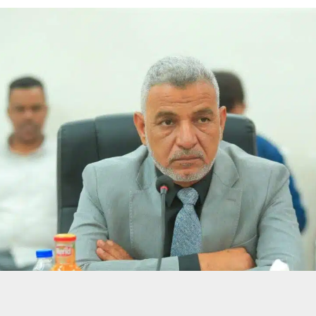
حسين تجربتك. سنفترض أنك موافق على هذا، ولكن يمكنك إلغاء الاشتراك إذا كنت