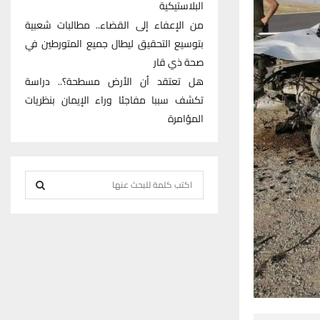
البلاستيكية
من الإعفاء إلى القضاء.. مطالبات شعبية
بتوسيع التحقيق ليطال جميع المتورطين في
صحة ذي قار
هل تعتقد أن الأرض مسطحة؟.. دراسة
تكشف سببا مفاجئا وراء الإيمان بنظريات
المؤامرة
S
e
S
a
r
E
c
h
A
f
R
o