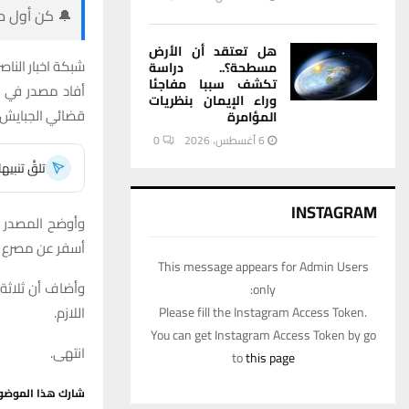
🔔 كن أول من
هل تعتقد أن الأرض
شبكة اخبار الناصر
مسطحة؟.. دراسة
تكشف سببا مفاجئا
أفاد مصدر في ش
وراء الإيمان بنظريات
قضائي الجبايش و
المؤامرة
6 أغسطس، 2026
0
تلقَّ تنبي
INSTAGRAM
وأوضح المصدر ف
أسفر عن مصرع أح
This message appears for Admin Users
وأضاف أن ثلاثة
only:
اللازم.
Please fill the Instagram Access Token.
You can get Instagram Access Token by go
انتهى.
to
this page
شارك هذا الموضو