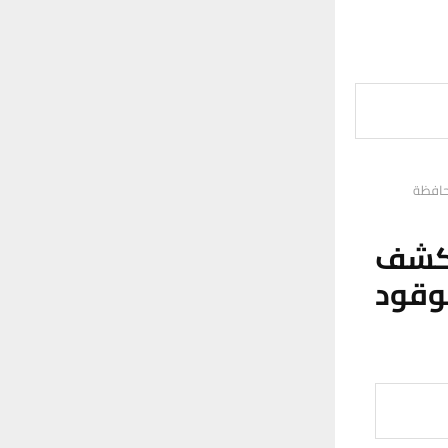
حافظة
يكشف
وقود