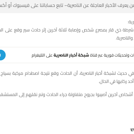
 كن أول من يعرف الأخبار العاجلة عن الناصرية– تابع حساباتنا على ف
شبك
شرطة ذي قار بمصرع شخص وإصابة ثلاثة آخرين إثر حادث سير وقع على الط
قضائي الج
على التليغرام
شبكة أخبار الناصرية
تلقَّ تنبيهات وتحديثات فوري
ة
في حديث لشبكة أخبار الناصرية، أن الحادث وقع نتيجة اصطدام مركبة بسياج
أسفر عن مصرع أحد ر
ة أشخاص آخرين أصيبوا بجروح متفاوتة جراء الحادث وتم نقلهم إلى المستشف
شا