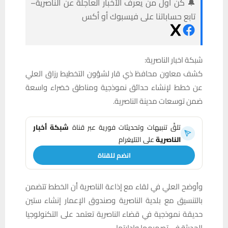
🔔 كن أول من يعرف الأخبار العاجلة عن الناصرية–
تابع حساباتنا على فيسبوك أو أكس
شبكة اخبار الناصرية:
كشف معاون محافظ ذي قار لشؤون التخطيط رزاق العلي
عن خطط لإنشاء حدائق نموذجية ومناطق خضراء واسعة
ضمن توسعات مدينة الناصرية.
تلقَّ تنبيهات وتحديثات فورية عبر قناة
شبكة أخبار
الناصرية
على التليغرام
انضم للقناة
وأوضح العلي في لقاء مع إذاعة الناصرية أن الخطط تتضمن
بالتنسيق مع بلدية الناصرية وصندوق الإعمار إنشاء ستين
حديقة نموذجية في قضاء الناصرية تعتمد على التكنولوجيا
الحديثة في تصميمها وإدارتها.