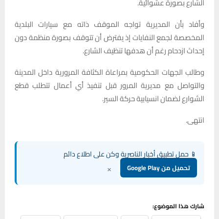
الشارع بصورة عشوائية.
وأفاد بأن المديرية تواجه الموقف ذاته مع سيارات البلدية
المخصصة لجمع النفايات إذ يفترض أن تتوقف بصورة منظمة دون
إحداث ازدحام رغم أن هدفها تنظيف الشارع.
وطالب الجهات الحكومية بمراعاة الكثافة المرورية داخل المدينة
والتواصل مع مديرية المرور قبل تنفيذ أي أعمال تتطلب قطع
الشوارع لضمان انسيابية حركة السير.
انتهى.
📱 حمل تطبيق أخبار الناصرية وكن على اطلاع دائم
×
تحميل من Google Play
شارك هذا الموضوع: