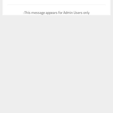
This message appears for Admin Users only:
Please fill the Instagram Access Token. You can get Instagram
يستخدم هذا الموقع ملفات تعريف الارتباط لتحسين تجربتك. سنفترض أنك
Access Token by go to
this page
موافق على هذا، ولكن يمكنك إلغاء الاشتراك إذا كنت ترغب في ذلك.
موافق
قراءة المزيد