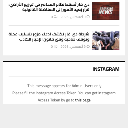
ذي قار تُسقط نظام المحاضر في توزيع الأراضي:
قرار يُعيد الأمور إلى المفاضلة القانونية
9 أغسطس، 2026
0
شرطة ذي قار تكشف ادعاء مزور بتسليب عجلة
وتوقف صاحبه وفق قانون الإخبار الكاذب
9 أغسطس، 2026
0
INSTAGRAM
This message appears for Admin Users only:
Please fill the Instagram Access Token. You can get Instagram
Access Token by go to
this page
يستخدم هذا الموقع ملفات تعريف الارتباط لتحسين تجربتك. سنفترض أنك
موافق على هذا، ولكن يمكنك إلغاء الاشتراك إذا كنت ترغب في ذلك.
موافق
قراءة المزيد