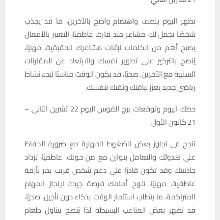
تظهر اليوم بلطف واهتمام واضح بالآخرين، ما قد يجذب
شخصًا يحمل لك مشاعر منذ فترة. عاطفيًا، التعبير بالأفعال
يصبح أهم من الكلمات لإثبات مشاعرك الحقيقية. مهنيًا،
يُنصح بالتركيز على تطوير نفسك والابتعاد عن المقارنات
السلبية مع الآخرين. صحيًا، قد يكون الوقت مناسبًا لبدء نشاط
رياضي جديد يعزز لياقتك وثقتك بنفسك.
حظك اليوم وتوقعات برج القوس اليوم 22 تشرين الثاني –
21 كانون الأول
تنجح في تجاوز بعض الضغوط المهنية مع ضرورة الحفاظ
على هدوئك والتعامل بتوازن مع من حولك. عاطفيًا، تزداد
جاذبيتك وقد تكون قادرًا على دعم شخص قريب يمر بأزمة
عاطفية. مهنيًا، تلوح أمامك فرصة جيدة لإنجاز المهام
المتراكمة، ما يتطلب استثمار الوقت بذكاء دون تأجيل. صحيًا،
قد تظهر بعض المتاعب البسيطة لذا يُنصح بتناول طعام