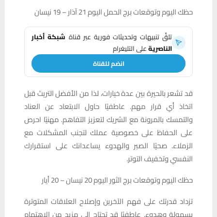
حظك اليوم وتوقعات برج الحمل اليوم 21 آذار – 19 نيسان
تلقَّ تنبيهات وتحديثات فورية عبر قناة
شبكة أخبار
الناصرية
على التليغرام
انضم للقناة
قد تشعر بالحيرة بين عدة خيارات، لذا من الأفضل التريث قبل
اتخاذ أي قرار مهم. عاطفيًا حاول الابتعاد عن العناد
والتمسك بالمرونة مع الشريك لتعزيز التفاهم. مهنيًا احرص
على الحفاظ على خصوصية عملك لتجنب المشكلات مع
الزملاء. صحيًا الصبر والهدوء يساعدانك على استقرارك
النفسي وتخفيف التوتر.
حظك اليوم وتوقعات برج الثور اليوم 20 نيسان – 20 أيار
تزداد قدرتك على فهم الآخرين وإصلاح العلاقات المتوترة
بسهولة وهدوء. عاطفيًا قد تحتاج إلى مزيد من الاهتمام