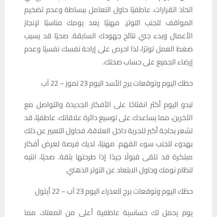
اتخاذ القرارات. عاطفيًا حاول التعامل ببساطة وعدم تضخيم
المواقف لتجنب التوتر. مهنيًا يعد يومك مناسبًا لإنجاز
الأعمال وبدء جني نتائج جهودك السابقة. صحيًا قد يسبب
ضغط العمل توترًا، لذا احرص على إراحة نفسك نفسيًا وعدم
إرضاء الجميع على حساب صحتك.
حظك اليوم وتوقعات برج الأسد اليوم 23 تموز – 22 آب
تبدو اليوم أكثر انفتاحًا على الأفكار الجديدة والتواصل مع
الآخرين، مما يساعدك على توسيع دائرة علاقاتك. عاطفيًا، قد
تشعر بحاجة أكبر للحرية داخل العلاقة، فحاول التعبير عن ذلك
بهدوء لتجنب سوء الفهم. مهنيًا، لديك فرصة لعرض أفكار
مبتكرة قد تلقى قبولًا جيدًا إذا طرحتها بثقة. صحيًا، انتبه
لنظام نومك وحاول الابتعاد عن التوتر الذهني.
حظك اليوم وتوقعات برج العذراء اليوم 23 آب – 22 أيلول
يوم يحمل لك حساسية عاطفية أعلى من المعتاد، مما