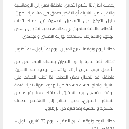
يجعلك أكثر تأثرًا بكلام الآخرين. عاطفيًا، تميل إلى الرومانسية
والتقرب من الشريك أو التفكير بعمق في مشاعرك. مهنيًا،
حاول التركيز على التفاصيل الصغيرة في عملك لتجنب
الأخطاء، فالدقة ستكون في صالحك. صحيًا، تحتاج إلى بعض
الهدوء والاسترخاء لاستعادة توازنك النفسي والجسدي.
حظك اليوم وتوقعات برج الميزان اليوم 23 أيلول – 22 أکتوبر
تمتلك ثقة عالية يا برج الميزان بنفسك اليوم، لكن من
الأفضل تجنب فرض آرائك والتعامل بهدوء مع الآخرين.
عاطفيًا، قد تتعطل بعض الخطط، لذا تجنب الضغط على
الشريك وامنح نفسك مساحة من الهدوء. مهنيًا، تدرك قيمة
الوقت وتسعى بجد لتحقيق أهدافك مما يقربك من
الاستقرار المهني. صحيًا، تحتاج إلى الاهتمام بصحتك
الجسدية والنفسية بعد فترة من الإرهاق.
حظك اليوم وتوقعات برج العقرب اليوم 23 تشرين الأول –
21 تشرين الثاني