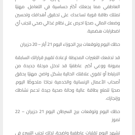
العاطفي مما يجعلك أكثر حساسية في التعامل. مهنيًا
تمتلك طاقة قوية تساعدك على تحقيق أهدافك وتحسين
وضعك المالي. صحيًا احرص على نظام غذائي صحي لتجنب أي
اضطرابات هضمية.
حظك اليوم وتوقعات برج الجوزاء اليوم 21 أيار – 20 حزيران
قد تدفعك التغيرات المحيطة لإعادة تقييم قراراتك السابقة
بمرونة ووعي أكبر. عاطفيًا قد تدخل مرحلة جديدة من
الارتباط أو تقوي علاقتك الحالية بشكل واضح. مهنيًا يحقق
أصحاب الأعمال الإنسانية والخدمية نجاحًا ملحوظًا اليوم.
صحيًا تتمتع بطاقة عالية وحالة صحية جيدة تدعم نشاطك
وإنجازك.
حظك اليوم وتوقعات برج السرطان اليوم 21 حزيران – 22
تموز
تشهد اليوم تقلبات عاطفية واضحة، لذلك تجنب التسرع في