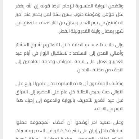
وتتضمن الرواية المنسوبة للإمام الرضا قوله إن الله يغفر
لكل مؤمن ومؤمنة ذنوب ستين سنة لمن يحضر عند أمير
المؤمنين في يوم الغدير ويعتق من النار ضعف ما يعتق في
شهر رمضان وليلة القدر وليلة الفطر.
وإلى جانب ذلك يدعو الطلبة خلال لقاءاتهم شيوخ العشائر
وأهالي المدن إلى الاستعداد لاستقبال الزوار في أيام عيد
الغدير والعمل على إقامة المواكب وخدمة القادمين إلى
النجف من مختلف البلدان.
وكشف المنظمون أن هذه المبادرة تدخل عامها الرابع على
التوالي حيث يحرص الطلبة كل عام على الحضور إلى العراق
قبل عيد الغدير للتعريف بالرواية والدعوة إلى إحياء هذا
اليوم في النجف.
وعلى صعيد آخر أوضحوا أن أعضاء المجموعة عملوا
لسنوات داخل إيران على نشر فكرة قوافل الغدير ومسيرات
المشي احتفاء بالعيد وهي مبادرة تحولت إلى حركة شعبية