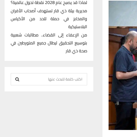
لماذا قد يصبح عام 2028 نقطة تحول عالمية؟
مديرية بيئة ذي قار تستهدف أصحاب الأفران
والمخابز في حملة للحد من الأكياس
البلاستيكية
من الإعفاء إلى القضاء.. مطالبات شعبية
بتوسيع التحقيق ليطال جميع المتورطين في
صحة ذي قار
S
e
S
a
r
E
c
h
A
f
R
o