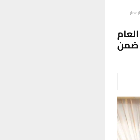
إعمار
لعام
 ضمن