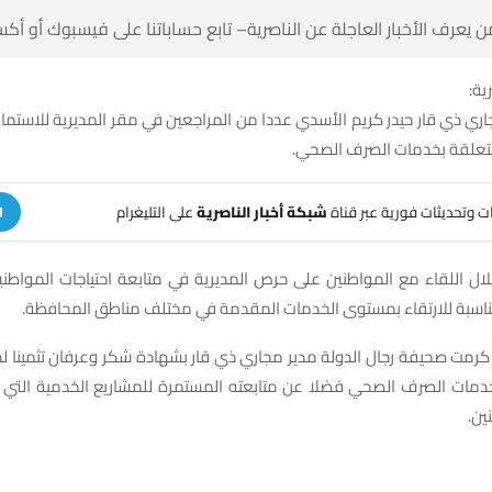
 كن أول من يعرف الأخبار العاجلة عن الناصرية– تابع حساباتنا على ف
شبك
اري ذي قار حيدر كريم الأسدي عددا من المراجعين في مقر المديرية للاست
ومقترحاتهم المتعلقة بخدما
على التليغرام
شبكة أخبار الناصرية
تلقَّ تنبيهات وتحديثات فوري
ة
لال اللقاء مع المواطنين على حرص المديرية في متابعة احتياجات المواط
إيجاد الحلول المناسبة للارتقاء بمستوى الخدمات المقدمة في مختلف م
 كرمت صحيفة رجال الدولة مدير مجاري ذي قار بشهادة شكر وعرفان تثمينا
دمات الصرف الصحي فضلا عن متابعته المستمرة للمشاريع الخدمية التي
احت