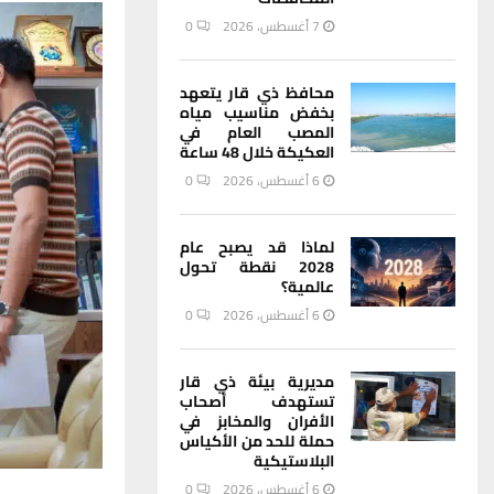
7 أغسطس، 2026
0
محافظ ذي قار يتعهد
بخفض مناسيب مياه
المصب العام في
العكيكة خلال 48 ساعة
6 أغسطس، 2026
0
لماذا قد يصبح عام
2028 نقطة تحول
عالمية؟
6 أغسطس، 2026
0
مديرية بيئة ذي قار
تستهدف أصحاب
الأفران والمخابز في
حملة للحد من الأكياس
البلاستيكية
6 أغسطس، 2026
0