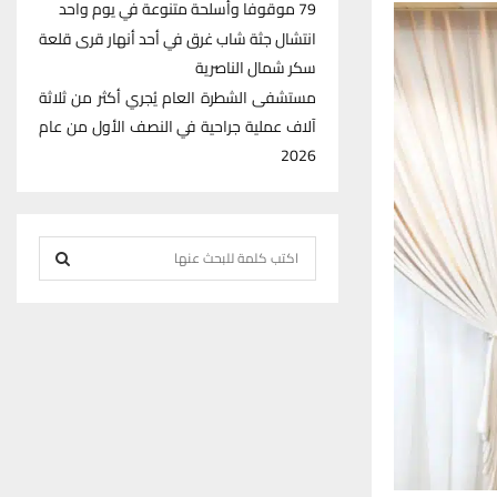
79 موقوفا وأسلحة متنوعة في يوم واحد
انتشال جثة شاب غرق في أحد أنهار قرى قلعة
سكر شمال الناصرية
مستشفى الشطرة العام يُجري أكثر من ثلاثة
آلاف عملية جراحية في النصف الأول من عام
2026
S
e
S
a
r
E
c
h
A
f
R
o
r
C