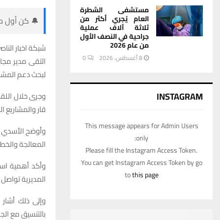
مستشفى الشطرة
العام يُجري أكثر من
🔔 كن أول من
ثلاثة آلاف عملية
جراحية في النصف الأول
من عام 2026
شبكة اخبار الناصر
8 أغسطس، 2026
0
التقى مدير مجا
لبحث دعم المشار
INSTAGRAM
وجرى خلال اللق
قار والمشاريع ا
This message appears for Admin Users
وأوضح الأسدي ف
only:
المعالجة والخطو
Please fill the Instagram Access Token.
You can get Instagram Access Token by go
وأكد أهمية است
to
this page
المديرية تواصل 
وإلى ذلك أشار 
بالتنسيق مع ال