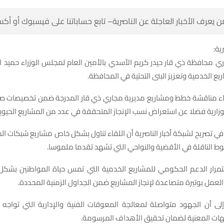
 كن أول من يعرف الأخبار العاجلة عن الناصرية– تابع حساباتنا على ف
شبك
اري محافظة ذي قار حيدر كريم الأسدي بالأمين العام لمجلس الوزراء حميد 
لبحث دعم المشاريع الخدمية وتعزيز البنى التحت
قاء مناقشة خطط ومشاريع مديرية مجاري ذي قار المدرجة ضمن تخصيصات 
ر والمشاريع الوزارية فضلا عن استعراض نسب الإنجاز المتحققة في عدد من ال
في تصريح لشبكة أخبار الناصرية أن اللقاء تناول بشكل خاص مشاريع شبكات 
المعالجة والخطوط الناقلة في الأقضية والنواحي التي تشه
تمرار الدعم الحكومي للمشاريع الخدمية التي تمس حياة المواطنين بشكل 
المديرية تواصل العمل بوتيرة متصاعدة لإنجاز المشاريع ضمن الجداول ا
 إلى أن الجهود متواصلة لمعالجة المعوقات الفنية والإدارية التي تواج
بالتنسيق مع الجهات المعنية لضمان تحقيق الأ