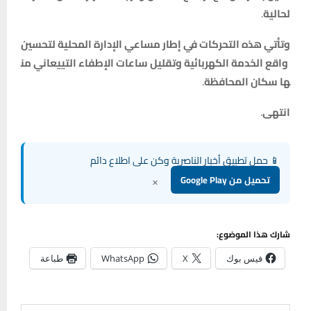
لحالية
.
وتأتي
هذه
التحركات
في
إطار
مساعي
الإدارة
المحلية
لتحسين
واقع
الخدمة
الكهربائية
وتقليل
ساعات
الإطفاء
التي
يعاني
من
ها
سكان
المحافظة
.
انتهى
.
📱 حمل تطبيق أخبار الناصرية وكن على اطلاع دائم
×
تحميل من Google Play
شارك هذا الموضوع:
فيس بوك
X
WhatsApp
طباعة