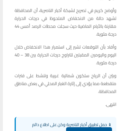
وأوضح كريم في تصريح لشبكة أخبار الناصرية، أن المحافظة
تشهد حالة من الانخفاض الملحوظ في درجات الحرارة
مقارنة بالأيام الماضية حيث سجلت محطات الرصد أمس 44
درجة مئوية.
وأفاد بأن التوقعات تشير إلى استمرار هذا الانخفاض خلال
اليوم واليومين المقبلين لتتراوح درجات الحرارة بين 38 – 40
درجة مئوية.
وبيّن أن الرياح ستكون شمالية غربية وتنشط على فترات
متقطعة مما يؤدي إلى إثارة الغبار المحلي في بعض مناطق
المحافظة.
انتهى.
📱 حمل تطبيق أخبار الناصرية وكن على اطلاع دائم