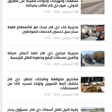
تشققات وانهيارات وحوادث مميتة على الطريق
الدولي.. مرور ذي قار تطالب بصيانته
9 أغسطس، 2026
0
مديرية ماء ذي قار تبحث مع قائممقام قلعة
سكر سبل تحسين الخدمات للمواطنين
9 أغسطس، 2026
0
مديرية مجاري ذي قار تنفذ أعمال صيانة
وتأهيل لمحطات الرفع وخطوط النقل الرئيسية
9 أغسطس، 2026
0
مشاريع متوقفة وشركات تنتظر.. ذي قار
تكشف أزمة التمويل وتؤكد تسديد 45% من
المستحقات
9 أغسطس، 2026
0
زهرة النيل تقتل أسماك ذي قار.. مسؤول يحذر