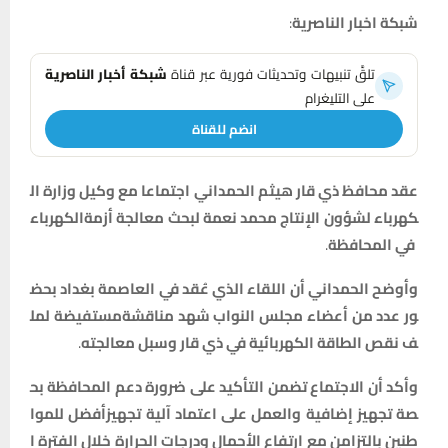
شبكة
اخبار
الناصرية
:
تلقَّ تنبيهات وتحديثات فورية عبر قناة
شبكة أخبار الناصرية
على التليغرام
انضم للقناة
عقد
محافظ
ذي
قار
هيثم
الحمداني
اجتماعا
مع
وكيل
وزارة
ال
كهرباء
لشؤون
الإنتاج
محمد
نعمة
لبحث
معالجة
أزمة
الكهرباء
في
المحافظة
.
وأوضح
الحمداني
أن
اللقاء
الذي
عُقد
في
العاصمة
بغداد
بحض
ور
عدد
من
أعضاء
مجلس
النواب
شهد
مناقشة
مستفيضة
لمل
ف
نقص
الطاقة
الكهربائية
في
ذي
قار
وسبل
معالجته
.
وأكد
أن
الاجتماع
تضمن
التأكيد
على
ضرورة
دعم
المحافظة
بح
صة
تجهيز
إضافية
والعمل
على
اعتماد
آلية
تجهيز
أفضل
للموا
طنين
بالتزامن
مع
ارتفاع
الأحمال
ودرجات
الحرارة
خلال
الفترة
ا