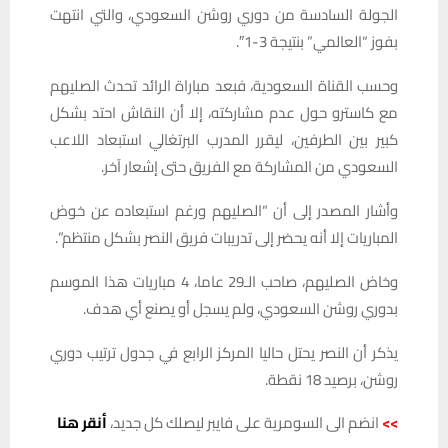
الجولة السادسة من دوري روشن السعودي، والتي انتهت
بفوز “العالمي” بنتيجة 3-1″.
وحسب القناة السعودية، فبعد مباراة الرائد تحدث الصليهم
مع كاسترو حول عدم مشاركته، إلا أن النقاش احتد بشكل
كبير بين الطرفين، ليقرر المدرب البرتغالي استبعاد اللاعب
السعودي من المشاركة مع الفريق حتى إشعار آخر.
وأشار المصدر إلى أن “الصليهم ورغم استبعاده عن خوض
المباريات إلا أنه يحضر إلى تدريبات فريق النصر بشكل منتظم”.
وخاض الصليهم، صاحب الـ29 عاما، 4 مباريات هذا الموسم
بدوري روشن السعودي، ولم يسجل أو يصنع أي هدف.
يذكر أن النصر يحتل حاليا المركز الرابع في جدول ترتيب دوري
روشن، برصيد 18 نقطة.
>>
انضم الى السومرية على فايبر ليصلك كل جديد،
أنقر هنا