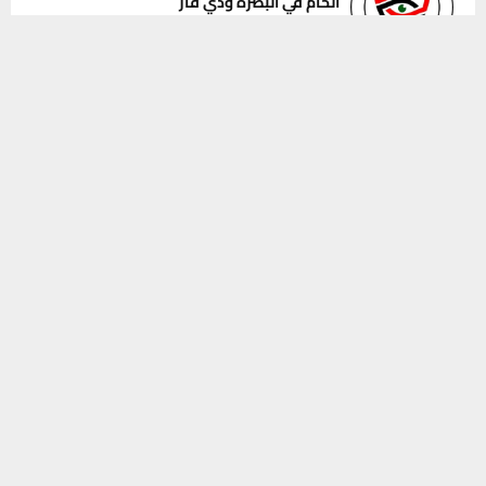
الخام في البصرة وذي قار
7 أغسطس، 2026
0
يستخدم هذا الموقع ملفات تعريف الارتباط لتحسين تجربتك. سنفترض أنك
موافق على هذا، ولكن يمكنك إلغاء الاشتراك إذا كنت ترغب في ذلك.
موافق
قراءة المزيد
محافظ ذي قار يطلق مشاريع البنى التحتية
لأربع مناطق سكنية في سوق الشيوخ
7 أغسطس، 2026
0
قوات أمنية مشتركة تمشط مناطق البطحاء
الزراعية والصحراوية وتحقق نتائج ميدانية
7 أغسطس، 2026
0
بلدية الناصرية تثمن جهود الجهات القضائية
والأمنية في ملاحقة شبكات التزوير والفساد
7 أغسطس، 2026
0
INSTAGRAM