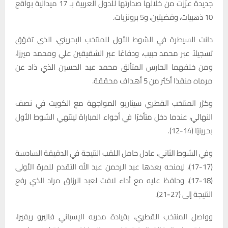
جديدة عزّزت من خلالها صدارتها للدول العربية بـ 17 ميدالية بواقع
10 ذهبيات، وفضيتين، و5 برونزيات.
دانت السيطرة في الشوط الأول للمنتخب البحريني، الذي تفوّق
تسجيلاً عبر محمد حبيب، ودفاعًا عبر الشقيقين علي ومحمد ميرزا،
ومن خلفهما الحارس المتألق محمد عبد الحسين الذي ذاد عن
مرماه منقذا أكثر من 5 أهداف محققة.
وكرّر المنتخب القطري سيناريو المواجهة مع الكويت في نصف
النهائي، عندما دخل متأخرًا في أجواء المباراة لينتهي الشوط الأول
بحرينيًا (14-12).
وفي الشوط الثاني، عادل حامل اللقب النتيجة في الدقيقة السادسة
(17-17)، ليمنحه بعدها عبد الرحمن عبد الله التقدم للمرة الأولى
(18-17)، وحافظ عليه مع أداء لافت لعبد الرزاق مراد الذي رفع
النتيجة إلى (27-21).
وواصل المنتخب القطري، بقيادة مدربه الإسباني فاليرو ريفيرا،