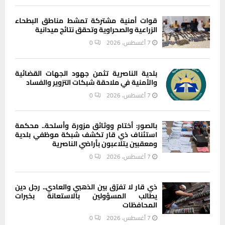
قوات أمنية مشتركة تمشط مناطق البطحاء
الزراعية والصحراوية وتحقق نتائج ميدانية
7 أغسطس، 2026
0
بلدية الناصرية تثمن جهود الجهات القضائية
والأمنية في ملاحقة شبكات التزوير والفساد
7 أغسطس، 2026
0
بالصور: أختام ووثائق مزورة وأسلحة.. محكمة
استئناف ذي قار تكشف شبكة موظفي بلدية
ومعقبين يتلاعبون بأراضي الناصرية
7 أغسطس، 2026
0
ذي قار لا تفرّق بين الذهبي والعادي.. رجل دين
يطالب المسؤولين بالاستعانة بخبرات
المحافظات
7 أغسطس، 2026
0