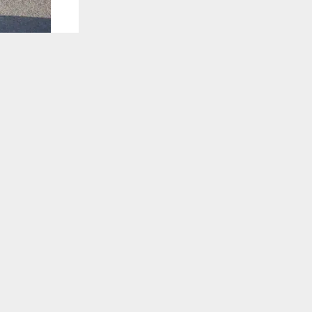
يستخدم هذا الموقع ملفات تعريف الارتباط لت
🔔 كن أول
شبكة اخبار ال
نثذت قوة أمن
أسفر عن ضبط
تلقَّ 
وأفاد بيان 
البطحاء نفذ
الصحراوية وال