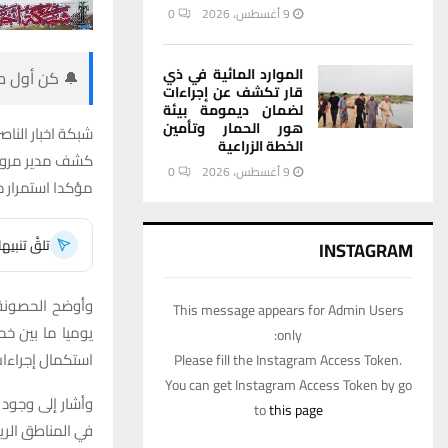
9 أغسطس، 2026
0
الموارد المائية في ذي
🔔 كن أول من
قار تكشف عن إجراءات
لضمان ديمومة بيئة
هور الحمار وتأمين
شبكة اخبار الناصر
الخطة الزراعية
كشف مدير مرور ذ
9 أغسطس، 2026
0
مؤكدا استمرار ح
تلقَّ تنبي
INSTAGRAM
وأوضح الحصونة ف
This message appears for Admin Users
يوميا ما بين خم
only:
استكمال إجراءات
Please fill the Instagram Access Token.
You can get Instagram Access Token by go
وأشار إلى وجود 
to
this page
في المناطق الري