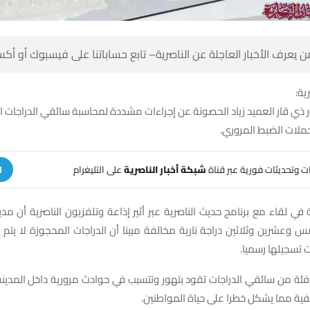
 كن أول من يعرف الأخبار العاجلة عن الناصرية– تابع حساباتنا على ف
شبك
ذي قار العميد زياد الحصونة عن إجراءات مشددة لمحاسبة سائقي الدراجات ال
مؤكدا استمرار حملات
على التليغرام
شبكة أخبار الناصرية
تلقَّ تنبيهات وتحديثات فوري
ة
في لقاء مع برنامج حديث الناصرية عبر أثير إذاعة وتلفزيون الناصرية أن مدي
مس وعشرين وثلاثين دراجة نارية مخالفة مبينا أن الدراجات المحجوزة لا يتم 
استكمال إجراءات
 فئة من سائقي الدراجات تقود بتهور وتتسبب في حوادث مرورية داخل المدي
في المناطق الريفية مما يشكل خطرا على 