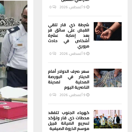
9 أغسطس، 2026
0
شرطة ذي قار تلقي
القبض على سائق فر
بعد إصابة عشرة
أشخاص في حادث
مروري
9 أغسطس، 2026
0
سعر صرف الدولار أمام
الدينار في البورصة
المحلية لمدينة
الناصرية اليوم
9 أغسطس، 2026
0
كهرباء الجنوب تتفقد
محطات ذي قار وتؤكد
تسريع الصيانة قبيل
موسم الذروة الصيفية