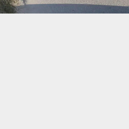
حسين تجربتك. سنفترض أنك موافق على هذا، ولكن يمكنك إلغاء الاشتراك إذا كنت
 من يعرف الأخبار العاجلة عن الناصرية– تابع حساباتنا على فيسبوك أو
ناصرية:
ية تابعة لشرطة ذي قار واجبا أمنيا واسعا في المناطق الريفية والصحراوية بق
 أسلحة وذخيرة.
تنبيهات وتحديثات فورية عبر قناة
شبكة أخبار الناصرية
على التليغرام
انضم
صادر عن قيادة شرطة ذي قار اطلعت عليه شبكة أخبار الناصرية بأن قسم
 الواجب بالاشتراك مع الفوج التكتيكي وشمل عددا من القرى والأريا
زراعية.