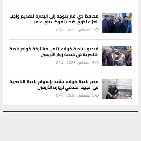
محافظ ذي قار يتوجه إلى البصرة لتقديم واجب
العزاء لذوي ضحايا موكب بني عامر
5 أغسطس، 2026
0
فيديو | بلدية كربلاء تثمن مشاركة كوادر بلدية
الناصرية في خدمة زوار الأربعين
5 أغسطس، 2026
0
مدير بلدية كربلاء يشيد بإسهام بلدية الناصرية
في الجهد الخدمي لزيارة الأربعين
5 أغسطس، 2026
0
INSTAGRAM
يستخدم هذا الموقع ملفات تعريف الارتباط لتحسين تجربتك. سنفترض أنك
موافق على هذا، ولكن يمكنك إلغاء الاشتراك إذا كنت ترغب في ذلك.
موافق
قراءة المزيد
This message appears for Admin Users only: