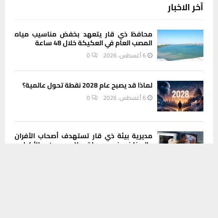
آخر الاخبار
محافظ ذي قار يتعهد بخفض مناسيب مياه
المصب العام في العكيكة خلال 48 ساعة
6 أغسطس، 2026
0
لماذا قد يصبح عام 2028 نقطة تحول عالمية؟
6 أغسطس، 2026
0
مديرية بيئة ذي قار تستهدف أصحاب الأفران
والمخابز في حملة للحد من الأكياس
يستخدم هذا الموقع ملفات تعريف الارتباط لتحسين تجربتك. سنفترض أنك
البلاستيكية
موافق على هذا، ولكن يمكنك إلغاء الاشتراك إذا كنت ترغب في ذلك.
6 أغسطس، 2026
0
موافق
قراءة المزيد
من الإعفاء إلى القضاء.. مطالبات شعبية
بتوسيع التحقيق ليطال جميع المتورطين في
صحة ذي قار