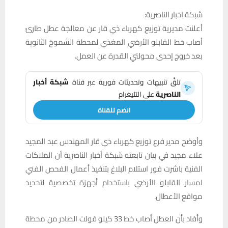
شبكة اخبار الناصرية:
أعلنت مديرية توزيع كهرباء ذي قار عن معالجة عطل طارئ
أصاب خط القابلو الأرضي المغذي لمحطة الشموخ الثانوية
بعد خروج إحدى محولتي القدرة عن العمل.
تلقَّ تنبيهات وتحديثات فورية عبر قناة
شبكة أخبار
الناصرية
على التليغرام
انضم للقناة
وأوضح مدير فرع توزيع كهرباء ذي قار المهندس عبد المجيد
علاء مجيد في بيان تابعته شبكة أخبار الناصرية أن الملاكات
الفنية باشرت فور استلام البلاغ بتنفيذ أعمال الفحص الفني
لمسار القابلو الأرضي باستخدام أجهزة تخصصية لتحديد
مواقع الأعطال.
وأفاد بأن العطل أصاب خط 33 كيلو فولت الصادر من محطة