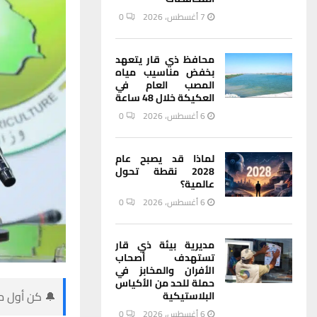
7 أغسطس، 2026
0
محافظ ذي قار يتعهد
بخفض مناسيب مياه
المصب العام في
العكيكة خلال 48 ساعة
6 أغسطس، 2026
0
لماذا قد يصبح عام
2028 نقطة تحول
عالمية؟
6 أغسطس، 2026
0
مديرية بيئة ذي قار
تستهدف أصحاب
الأفران والمخابز في
حملة للحد من الأكياس
🔔 كن أول من
البلاستيكية
6 أغسطس، 2026
0