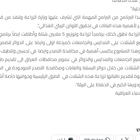
شر هذه الأصناف
حلية”
ذا البرنامج من البرامج المهمة التي تشرف عليها وزارة الزراعة وتنفذ من قبل
لأهمية هذه النباتات في تحقيق التوازن البيئي الغذائي”.
وتابع أن “وزارة الزراعة تطبق كذلك برنامجاً لزراعة وتوزيع 5 ملايين شتلة 
زيع الشتلات على المدارس والجامعات كمرحلة اولى وايضا على الدوائر تتضم
وهذا المشروع يكتسب أهمية في مكافحة التصحر وايضا في تحسين وتلطيف البي
ميع الجامعات والمدارس والدوائر في عموم محافظات العراق الى تقديم طلبا
الشتلات من خلال دوائر البستنة والغابات ومكافحة التصحر الموجودة في ا
وة لتقديم طلباتها لزراعة هذه الشتلات في الطرق الرئيسية وجوانبها خاصة أشجا
رها الكبير في الحفاظ على البيئة”.
نباء العراقية
ع:
X
WhatsApp
طباعة