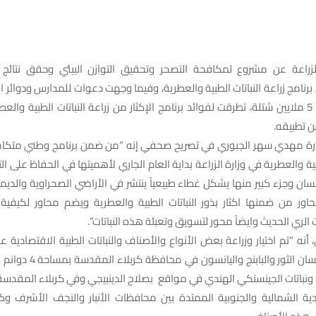
زراعة عن مشروع لمكافحة التصحر وتحقيق التوازن البيئي وحقق نتائ
امج زراعة النباتات الطبية والعطرية، وفيما وجهت دعوات للمدارس ودوائر ا
في جملك زراعة 5 ملايين شتلة، تطرقت لفوائد برنامج الإكثار من زراعة النباتات الطبية و
 تطبيقه.
ارة مهدي سهر الجبوري في تصريح صحفي إنه “من ضمن برنامج وطني متكامل ت
طبية والعطرية في وزارة الزراعة بداية العام الجاري لأهميتها في الحفاظ على الت
نسان وجزء كبير منها يشكل غطاء طبيعياً ينتشر في الأراضي الصحراوية والدي
اور من ضمنها اكثار بذور النباتات الطبية والعطرية ويضم محاور لكيفية 
الري الحديث وايضاً محور لتسويق وتعبئة هذه النباتات”.
أنه “تم اختيار وزراعة بعض الأنواع والأصناف والنباتات الطبية الاقتصادية عل
مثل الكجرات ولسان الثور والبابن
 2 دونم، ونباتات الجينسنكي الهندي في مواقع بصلاح الدينبيجي وفي كربلاء المقدس
ادية الشمالية والجنوبية الممتدة بين محافظات الأنبار والنجف الأشرف و