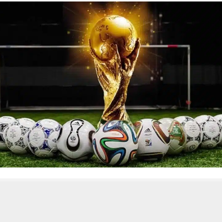
 من يعرف الأخبار العاجلة عن الناصرية– تابع حساباتنا على فيسبوك أو
حسين تجربتك. سنفترض أنك موافق على هذا، ولكن يمكنك إلغاء الاشتراك إذا كنت