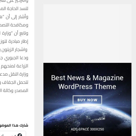
والتركيز على ن
لتسد الحاجة الم
وأشار إلى أن “ه
ومكافحة التصحر 
إطار مبادرة لتو
واشجار الزيتون 
ودعا الجبوري ج
الزراعة لمنحهم 
وزارة النقل مدع
تتحمل الجفاف ودو
المصدر: وكالة الا
شارك هذا الموضو
فيس بوك