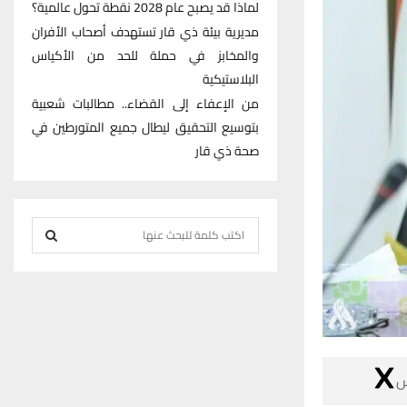
لماذا قد يصبح عام 2028 نقطة تحول عالمية؟
مديرية بيئة ذي قار تستهدف أصحاب الأفران
والمخابز في حملة للحد من الأكياس
البلاستيكية
من الإعفاء إلى القضاء.. مطالبات شعبية
بتوسيع التحقيق ليطال جميع المتورطين في
صحة ذي قار
S
e
S
a
r
E
c
h
A
f

R
o