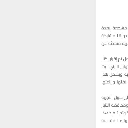
r
C
:
H
ج مشجعة بعدة
لدولة للمشاركة
العطرية متحدثة عن
م إقرار إكثار
وازن البيئي حيث
مية، ويشمل هذا
نقلها وزراعتها
ى سبيل التجربة
ج واليانسون في محافظة كربلاء المقدسة بمساحة 4 دوانم ومحافظة الأنبار
ة وتم تنفيذ هذا
كربلاء المقدسة