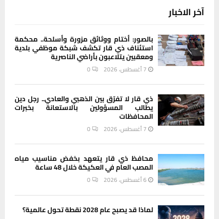
آخر الاخبار
بالصور: أختام ووثائق مزورة وأسلحة.. محكمة
استئناف ذي قار تكشف شبكة موظفي بلدية
ومعقبين يتلاعبون بأراضي الناصرية
7 أغسطس، 2026
0
ذي قار لا تفرّق بين الذهبي والعادي.. رجل دين
يطالب المسؤولين بالاستعانة بخبرات
المحافظات
7 أغسطس، 2026
0
محافظ ذي قار يتعهد بخفض مناسيب مياه
المصب العام في العكيكة خلال 48 ساعة
6 أغسطس، 2026
0
لماذا قد يصبح عام 2028 نقطة تحول عالمية؟