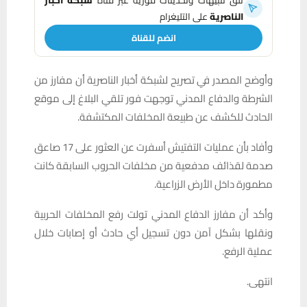
تلقَّ تنبيهات وتحديثات فورية عبر قناة
شبكة أخبار
الناصرية
على التليغرام
انضم للقناة
وأوضح المصدر في تصريح لشبكة أخبار الناصرية أن مفارز من
الشرطة والدفاع المدني توجهت فور تلقي البلاغ إلى موقع
الحادث للكشف عن طبيعة المخلفات المكتشفة.
وأفاد بأن عمليات التفتيش أسفرت عن العثور على 17 صاعق
صدمة لقذائف مدفعية من مخلفات الحروب السابقة كانت
مطمورة داخل الأرض الزراعية.
وأكد أن مفارز الدفاع المدني تولت رفع المخلفات الحربية
ونقلها بشكل آمن دون تسجيل أي حادث أو إصابات خلال
عملية الرفع.
انتهى.