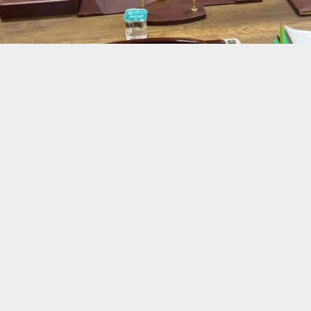
حسين تجربتك. سنفترض أنك موافق على هذا، ولكن يمكنك إلغاء الاشتراك إذا كنت
 من يعرف الأخبار العاجلة عن الناصرية– تابع حساباتنا على فيسبوك أو
ناصرية: