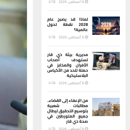
6 أغسطس، 2026
0
لماذا قد يصبح عام
2028 نقطة تحول
عالمية؟
6 أغسطس، 2026
0
مديرية بيئة ذي قار
تستهدف أصحاب
الأفران والمخابز في
حملة للحد من الأكياس
البلاستيكية
6 أغسطس، 2026
0
من الإعفاء إلى القضاء..
مطالبات شعبية
بتوسيع التحقيق ليطال
جميع المتورطين في
صحة ذي قار
6 أغسطس، 2026
0