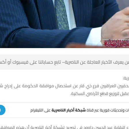
 كن أول من يعرف الأخبار العاجلة عن الناصرية– تابع حساباتنا على ف
شبك
لصحفيين العراقيين فرع ذي قار عن استحصال موافقة الحكومة على إدراج 
ضمن المحضر المقبل لتوزيع قطع ا
على التليغرام
شبكة أخبار الناصرية
تلقَّ تنبيهات وتحديثات فوري
ة
 النقابة عبد الحسن داوود في تصريح لشبكة أخبار الناصرية أن هذه المواف