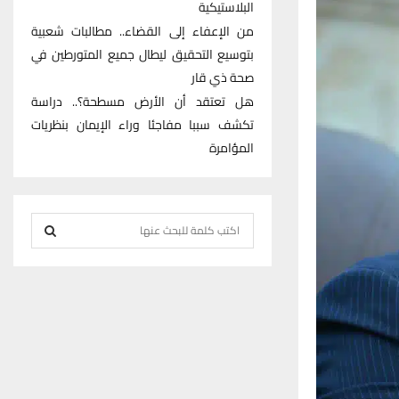
البلاستيكية
من الإعفاء إلى القضاء.. مطالبات شعبية
بتوسيع التحقيق ليطال جميع المتورطين في
صحة ذي قار
هل تعتقد أن الأرض مسطحة؟.. دراسة
تكشف سببا مفاجئا وراء الإيمان بنظريات
المؤامرة
S
e
S
a
r
E
c
h
A
f
R
o