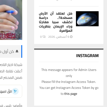
هل تعتقد أن الأرض
مسطحة؟.. دراسة
تكشف سببا مفاجئا
وراء الإيمان بنظريات
المؤامرة
6 أغسطس، 2026
0
🔔 كن أول من
INSTAGRAM
شبكة اخبار الناصر
This message appears for Admin Users
أعلنت نقابة ال
only:
ضمن المحضر المق
Please fill the Instagram Access Token.
You can get Instagram Access Token by go
تلقَّ تنبي
to
this page
وأوضح رئيس فرع 