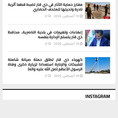
مفارز حماية الآثار في ذي قار تضبط قطعا أثرية
نادرة وتحيلها للمتحف الحضاري
10 أغسطس، 2026
0
إعفاءات وتغييرات في بلدية الناصرية.. محافظ
ذي قار يتسلم الإدارة بنفسه
10 أغسطس، 2026
0
كهرباء ذي قار تطلق حملة صيانة شاملة
للشبكات والإنارة استعدادا لزيارة ذكرى وفاة
الرسول الأعظم (صل الله عليه واله)
10 أغسطس، 2026
0
INSTAGRAM
يستخدم هذا الموقع ملفات تعريف الارتباط لتحسين تجربتك. سنفترض أنك
موافق على هذا، ولكن يمكنك إلغاء الاشتراك إذا كنت ترغب في ذلك.
This message appears for Admin Users only: