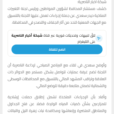
شبكة اخبار الناصرية:
كشف مستشار المحافظ لشؤون المواطنين ورئيس لجنة التغيرات
المناخية حيدر سعدي عن جملة إجراءات تعمل عليها اللجنة بالتنسيق
مع الجهات المعنية للحد من آثار الجفاف والتصحر في المحافظة.
تلقَّ تنبيهات وتحديثات فورية عبر قناة
شبكة أخبار الناصرية
على التليغرام
انضم للقناة
وأوضح سعدي في لقاء مع البرنامج الصباحي لإذاعة الناصرية أن
اللجنة تضم غرفة عمليات تتواصل بشكل مستمر مع الدوائر ذات
العلاقة وتراقب المشهد المائي بالتنسيق مع المحافظات الوسطى
والشمالية لضمان متابعة دقيقة للوضع المائي.
وأفاد بأن الإجراءات المتخذة تشمل إطلاق حملات إرشادية
للمزارعين بشأن كميات المياه الواردة فضلا عن فتح الجداول
والمناطق المتضررة وإنعاشها ومكافحة نبات زهرة النيل والنباتات