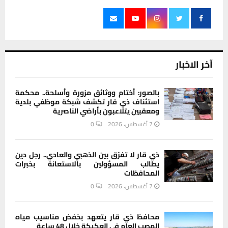
آخر الاخبار
بالصور: أختام ووثائق مزورة وأسلحة.. محكمة
استئناف ذي قار تكشف شبكة موظفي بلدية
ومعقبين يتلاعبون بأراضي الناصرية
7 أغسطس، 2026
0
ذي قار لا تفرّق بين الذهبي والعادي.. رجل دين
يطالب المسؤولين بالاستعانة بخبرات
المحافظات
7 أغسطس، 2026
0
محافظ ذي قار يتعهد بخفض مناسيب مياه
المصب العام في العكيكة خلال 48 ساعة