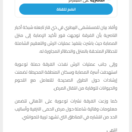
الناصرية
على التليغرام
انضم للقناة
وأفاد بيان للمستشفى البيطري في ذي قار تابعته شبكة أخبار
الناصرية بأن الفرقة توجهت فور تأكيد الإصابة إلى منزل
المصابة حيث باشرت بتنفيذ عمليات الرش والتعقيم الشاملة
للحظائر الملحقة بالمنزل والحظائر المجاورة له.
وإلى جانب عمليات الرش نفذت الفرقة حملة توعوية
استهدفت أسرة المصابة وسكان المنطقة المحيطة تضمنت
إرشادات حول الطرق الصحيحة للتعامل مع اللحوم
والحيوانات للوقاية من انتقال المرض.
كما وزعت الفرقة نشرات توعوية على الأهالي تتضمن
معلومات وقائية شاملة حول مرض الحمى النزفية وأساليب
الحد من انتشاره في المناطق التي تشهد تربية للمواشي.
انتهى.