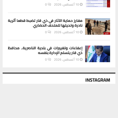
10 أغسطس، 2026
0
مفارز حماية الآثار في ذي قار تضبط قطعا أثرية
نادرة وتحيلها للمتحف الحضاري
10 أغسطس، 2026
0
إعفاءات وتغييرات في بلدية الناصرية.. محافظ
ذي قار يتسلم الإدارة بنفسه
10 أغسطس، 2026
0
INSTAGRAM
يستخدم هذا الموقع ملفات تعريف الارتباط لتحسين تجربتك. سنفترض أنك
موافق على هذا، ولكن يمكنك إلغاء الاشتراك إذا كنت ترغب في ذلك.
This message appears for Admin Users only:
Please fill the Instagram Access Token. You can get Instagram
موافق
قراءة المزيد
Access Token by go to
this page