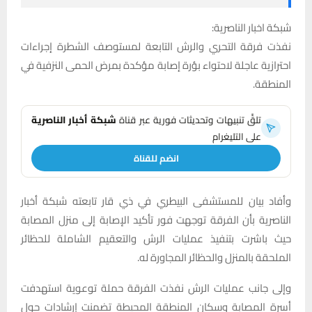
شبكة اخبار الناصرية:
نفذت فرقة التحري والرش التابعة لمستوصف الشطرة إجراءات
احترازية عاجلة لاحتواء بؤرة إصابة مؤكدة بمرض الحمى النزفية في
المنطقة.
تلقَّ تنبيهات وتحديثات فورية عبر قناة
شبكة أخبار الناصرية
على التليغرام
انضم للقناة
وأفاد بيان للمستشفى البيطري في ذي قار تابعته شبكة أخبار
الناصرية بأن الفرقة توجهت فور تأكيد الإصابة إلى منزل المصابة
حيث باشرت بتنفيذ عمليات الرش والتعقيم الشاملة للحظائر
الملحقة بالمنزل والحظائر المجاورة له.
وإلى جانب عمليات الرش نفذت الفرقة حملة توعوية استهدفت
أسرة المصابة وسكان المنطقة المحيطة تضمنت إرشادات حول