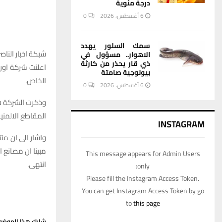
درجة مئوية
6 أغسطس، 2026
0
سمك السلور يهدد
شبكة اخبار الناصر
الاهوار.. مسؤول في
ذي قار يحذر من كارثة
بيولوجية صامتة
الخاص.
6 أغسطس، 2026
0
وذكرت الشركة في
المقاطع الالمني
INSTAGRAM
واشار الى ان من
مبينا ان مصانع 
This message appears for Admin Users
انتهى.
only:
Please fill the Instagram Access Token.
You can get Instagram Access Token by go
to
this page
شارك هذا الموضو