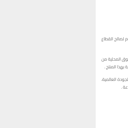
r
C
:
H
٧ اطنان من مادة الالمنيوم لصالح القطاع
سوق المحلية من
بهذا المنتج .
جودة العالمية،
ة .