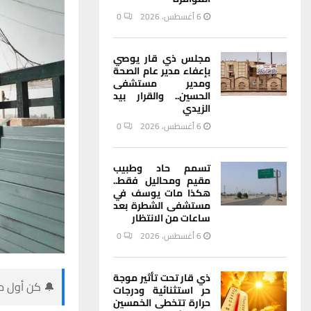
6 أغسطس، 2026
0
مجلس ذي قار يوصي
بإعفاء مدير عام الصحة
ومدير مستشفى
الحسين.. والقرار بيد
الزيدي
6 أغسطس، 2026
0
تسمم حاد وطبيب
مقيم ومحاليل فقط..
هكذا مات يوسف في
مستشفى الشطرة بعد
ساعات من الانتظار
6 أغسطس، 2026
0
ذي قار تحت تأثير موجة
🔔 كن أول من
حر استثنائية ودرجات
حرارة تتخطى الخمسين