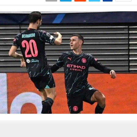
 من يعرف الأخبار العاجلة عن الناصرية– تابع حساباتنا على فيسبوك أو
حسين تجربتك. سنفترض أنك موافق على هذا، ولكن يمكنك إلغاء الاشتراك إذا كنت