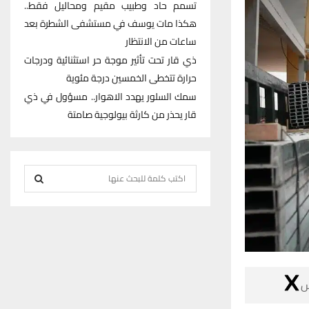
تسمم حاد وطبيب مقيم ومحاليل فقط..
هكذا مات يوسف في مستشفى الشطرة بعد
ساعات من الانتظار
ذي قار تحت تأثير موجة حر استثنائية ودرجات
حرارة تتخطى الخمسين درجة مئوية
سمك السلور يهدد الاهوار.. مسؤول في ذي
قار يحذر من كارثة بيولوجية صامتة
S
e
S
a
r
E
c
h
A
f

R
o