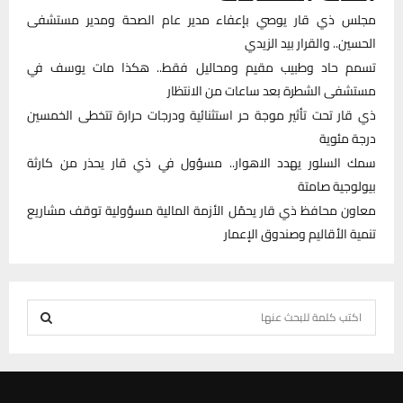
مجلس ذي قار يوصي بإعفاء مدير عام الصحة ومدير مستشفى
الحسين.. والقرار بيد الزيدي
تسمم حاد وطبيب مقيم ومحاليل فقط.. هكذا مات يوسف في
مستشفى الشطرة بعد ساعات من الانتظار
ذي قار تحت تأثير موجة حر استثنائية ودرجات حرارة تتخطى الخمسين
درجة مئوية
سمك السلور يهدد الاهوار.. مسؤول في ذي قار يحذر من كارثة
بيولوجية صامتة
معاون محافظ ذي قار يحمّل الأزمة المالية مسؤولية توقف مشاريع
تنمية الأقاليم وصندوق الإعمار
S
e
S
a
r
E
c