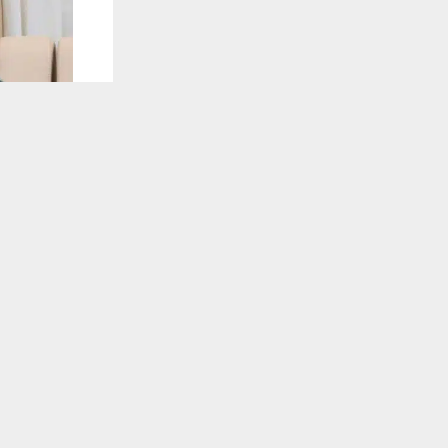
يستخدم هذا الموقع ملفات تعريف الارتباط لت
🔔 كن أول
شبكة اخبار ال
كشف قائممقا
المكتظة بالط