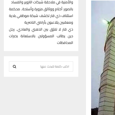
والأمنية في ملاحقة شبكات التزوير والفساد
بالصور: أختام ووثائق مزورة وأسلحة.. محكمة
استئناف ذي قار تكشف شبكة موظفي بلدية
ومعقبين يتلاعبون بأراضي الناصرية
ذي قار لا تفرّق بين الذهبي والعادي.. رجل
دين يطالب المسؤولين بالاستعانة بخبرات
المحافظات
S
e
S
a
r
E
c
h
A
f
R
o