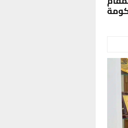
مقام
كومة