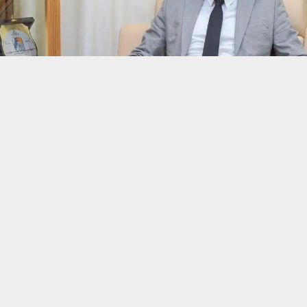
حسين تجربتك. سنفترض أنك موافق على هذا، ولكن يمكنك إلغاء الاشتراك إذا كنت
 من يعرف الأخبار العاجلة عن الناصرية– تابع حساباتنا على فيسبوك أو
ناصرية:
م قضاء الناصرية ليث الخفاجي عن تحديات كبيرة تواجه تجهيز المنا
اقة الكهربائية في ظل غياب الموازنة والتخصيصات المالية.