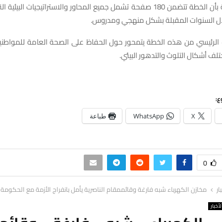
وأفاد مدير البيئة بأن الخطة تتضمن 180 صفحة تشمل جميع المحاور والاستراتيجيات ال
ال السنوات المقبلة بشكل منهجي ومدروس.
الرئيسي من هذه الخطة يتمحور حول الحفاظ على الصحة العامة للمواطنين 
ف أشكال التلوث والتدهور البيئي.
ع:
X
WhatsApp
طباعة
0
ار
مخازن الكهرباء شبه فارغة وقائممقام الناصرية يأمل بانفراج الأزمة مع الحكومة 
لأخبار