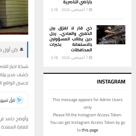
بأراضي الناصرية
7 أغسطس، 2026
0
ذي قار لا تفرّق بين
الذهبي والعادي.. رجل
دين يطالب المسؤولين
بالاستعانة بخبرات
🔔 كن أول من
المحافظات
7 أغسطس، 2026
0
شبكة اخبار الناصر
INSTAGRAM
تحسين الواقع ال
This message appears for Admin Users
تلقَّ تنبي
only:
Please fill the Instagram Access Token.
وأوضح حامد في ل
You can get Instagram Access Token by go
للفترة الممتدة من عام 2024 وحتى عام 2030 لمعالجة التحديات البي
to
this page