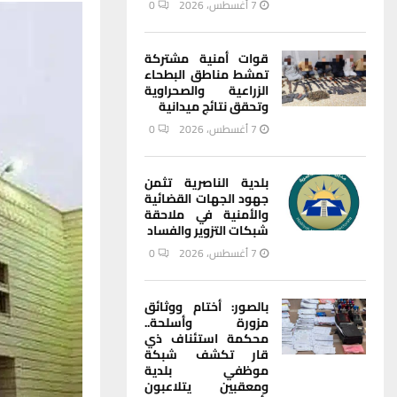
7 أغسطس، 2026
0
قوات أمنية مشتركة
تمشط مناطق البطحاء
الزراعية والصحراوية
وتحقق نتائج ميدانية
7 أغسطس، 2026
0
بلدية الناصرية تثمن
جهود الجهات القضائية
والأمنية في ملاحقة
شبكات التزوير والفساد
7 أغسطس، 2026
0
بالصور: أختام ووثائق
مزورة وأسلحة..
محكمة استئناف ذي
قار تكشف شبكة
موظفي بلدية
ومعقبين يتلاعبون