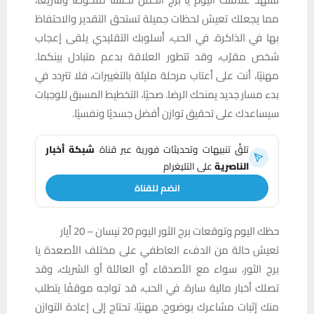
مما يجعلك تعيش لحظات جميلة تستحق التقدير والاحتفاظ
بها في الذاكرة. في الحب، أسلوبك التقليدي يلقى إعجاب
شخص مقرّب، وقد تتطور العلاقة بدعم متبادل بينكما.
مهنيًا، أنت على أعتاب مرحلة مليئة بالتغييرات، فلا تتردد في
بدء مسار جديد يمنحك الرضا. صحيًا، التخطيط المسبق للوجبات
سيساعدك على تحقيق توازن أفضل جسديًا ونفسيًا.
تلقَّ تنبيهات وتحديثات فورية عبر قناة
شبكة أخبار
الناصرية
على التليغرام
انضم للقناة
حظك اليوم وتوقعات برج الثور اليوم 20 نيسان – 20 أيار
تعيش حالة من الدفء العاطفي على مختلف الأصعدة يا
برج الثور، سواء مع الأصدقاء أو العائلة أو الشريك، وقد
تصلك أخبار مالية سارة. في الحب، قد تواجه موقفًا يتطلب
منك إثبات مشاعرك بوضوح. مهنيًا، تحتاج إلى إعادة التوازن