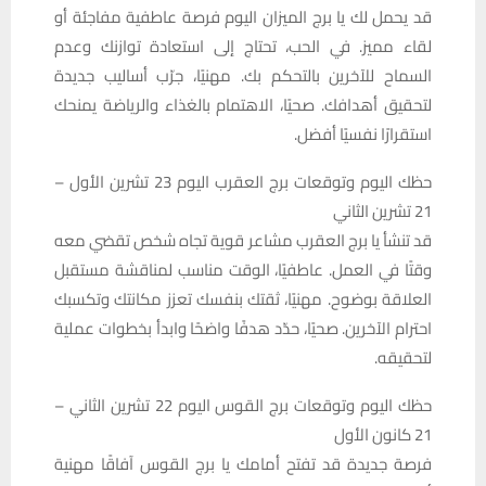
قد يحمل لك يا برج الميزان اليوم فرصة عاطفية مفاجئة أو
لقاء مميز. في الحب، تحتاج إلى استعادة توازنك وعدم
السماح للآخرين بالتحكم بك. مهنيًا، جرّب أساليب جديدة
لتحقيق أهدافك. صحيًا، الاهتمام بالغذاء والرياضة يمنحك
استقرارًا نفسيًا أفضل.
حظك اليوم وتوقعات برج العقرب اليوم 23 تشرين الأول –
21 تشرين الثاني
قد تنشأ يا برج العقرب مشاعر قوية تجاه شخص تقضي معه
وقتًا في العمل. عاطفيًا، الوقت مناسب لمناقشة مستقبل
العلاقة بوضوح. مهنيًا، ثقتك بنفسك تعزز مكانتك وتكسبك
احترام الآخرين. صحيًا، حدّد هدفًا واضحًا وابدأ بخطوات عملية
لتحقيقه.
حظك اليوم وتوقعات برج القوس اليوم 22 تشرين الثاني –
21 كانون الأول
فرصة جديدة قد تفتح أمامك يا برج القوس آفاقًا مهنية