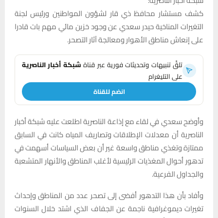
شبكة اخبار الناصرية:
كشف مستشار محافظ ذي قار لشؤون المواطنين ورئيس لجنة
التغيرات المناخية حيدر سعدي عن وجود خزين مائي مهم بات قادرا
على إنعاش مناطق الأهوار ومعالجة آثار التصحر.
تلقَّ تنبيهات وتحديثات فورية عبر قناة
شبكة أخبار الناصرية
على التليغرام
انضم للقناة
وأوضح سعدي في لقاء مع إذاعة الناصرية اطلعت عليه شبكة أخبار
الناصرية أن معدلات الإطلاقات وتصاريف المياه كانت في السابق
ممتازة وتغذي مناطق واسعة غير أن بعض السياسات أسهمت في
تدهور أحوال المغذيات الرئيسية لأغلب المناطق والأنهار المتشعبة
والجداول الفرعية.
وأفاد بأن هذا التدهور أفضى إلى تصحر عدد من المناطق وإحداث
تغيرات ديموغرافية ناجمة عن الجفاف الذي اشتد خلال السنوات