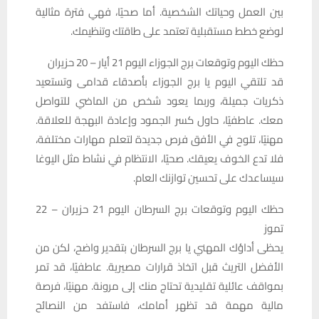
بين العمل وحياتك الشخصية. أما صحيًا، فهي فترة مثالية
لوضع خطط مستقبلية تعتمد على طاقتك وتنظيمك.
حظك اليوم وتوقعات برج الجوزاء اليوم 21 أيار – 20 حزيران
قد تلتقي اليوم يا برج الجوزاء بأصدقاء قدامى وتستعيد
ذكريات جميلة، وربما يعود شخص من الماضي للتواصل
معك. عاطفيًا، حاول كسر الجمود وإعادة البهجة للعلاقة.
مهنيًا، تلوح في الأفق فرص جديدة لتعلم مهارات مختلفة،
فلا تدع الخوف يعيقك. صحيًا، الانتظام في نشاط مثل اليوغا
سيساعدك على تحسين توازنك العام.
حظك اليوم وتوقعات برج السرطان اليوم 21 حزيران – 22
تموز
يحظى أداؤك المهني يا برج السرطان بتقدير واضح، لكن من
الأفضل التريث قبل اتخاذ قرارات مصيرية. عاطفيًا، قد تمر
بمواقف عائلية تقليدية تحتاج منك إلى مرونة. مهنيًا، فرصة
مالية مهمة قد تظهر أمامك، فاستفد من النصائح