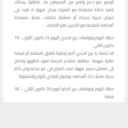
أوسع، مع دعم واضح من المحيطين بك. عاطفيًا، يمكنك
تنفيذ خطط مشتركة مع الشريك بنجاح. مهنيًا، لا تتردد في
خوض تجربة جديدة أو استثمار مختلف. صحيًا، مشاركة
أهدافك الصحية مع الآخرين تعزز التزامك.
حظك اليوم وتوقعات برج الجدي اليوم 22 كانون الأول – 19
كانون الثاني
قد تصلك يا برج الجدي أخبار إيجابية تتعلق باستثمار أو فرصة
مالية مهمة. عاطفيًا، مشاعر قديمة تعود للظهور وتحتاج
إلى تعامل حكيم. مهنيًا، تجنب المزاح في غير محله وكن أكثر
جدية. صحيًا، حدّد أهدافك بوضوح لتفادي التوتر والضغوط.
حظك اليوم وتوقعات برج الدلو اليوم 20 كانون الثاني – 18
شباط
قد يشهد يومك يا برج الدلو تطورًا كبيرًا في علاقتك
يستخدم هذا الموقع ملفات تعريف الارتباط لتحسين تجربتك. سنفترض أنك
العاطفية يصل إلى مستوى الالتزام الجدي. في الحب،
موافق على هذا، ولكن يمكنك إلغاء الاشتراك إذا كنت ترغب في ذلك.
المشاعر تنمو بشكل واضح بينك وبين الشريك. مهنيًا، قد
موافق
قراءة المزيد
تفكر في مجال جديد يعتمد على مساعدة الآخرين. صحيًا،