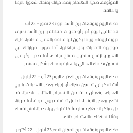
الموثوقة. صحيًا، الاهتمام بنمط حياتك يمنحك شعورًا بالرضا
والطاقة.
حظك اليوم وتوقعات برج الأسد اليوم 23 تموز – 22 آب
قد تتلقى اليوم أخبار أو دعوات مفاجئة يا برج الأسد تضيف
حيوية ليومك، وربما يكون لها علاقة بالعمل. عاطفيًا، عليك
مواجهة التحديات بدل تجاهلها، أما مهنيًا، مهاراتك في
التعبير والإقناع ستكون مفتاح نجاحك. أما صحيًا، ركّز على
تحسين نظامك الغذائي والعناية بنفسك بشكل مستمر.
حظك اليوم وتوقعات برج العذراء اليوم 23 آب – 22 أيلول
أنت تفكر في تحسين منزلك أو إجراء بعض التعديلات يا برج
العذراء، وتعيش حالة من الانسجام العائلي. عاطفيًا، قد
تشعر ببعض التوتر، لذا حاول تخفيفه بروح مرحة، أما مهنيًا،
حل مبتكر قد يغيّر مسار مشكلة تواجهها. صحيًا، امنح نفسك
وقتًا للاسترخاء والاهتمام بذاتك.
حظك اليوم وتوقعات برج الميزان اليوم 23 أيلول – 22 أکتوبر