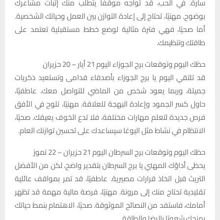
سارة. في الحب، قد تواجه موقفًا يتطلب منك إثبات مشاعرك
بوضوح. مهنيًا، تحتاج إلى إعادة التوازن بين العمل وحياتك الشخصية.
أما صحيًا، فهي فترة مثالية لوضع خطط مستقبلية تعتمد على
طاقتك وتنظيمك.
حظك اليوم وتوقعات برج الجوزاء اليوم 21 أيار – 20 حزيران
قد تلتقي اليوم يا برج الجوزاء بأصدقاء قدامى وتستعيد ذكريات
جميلة، وربما يعود شخص من الماضي للتواصل معك. عاطفيًا،
حاول كسر الجمود وإعادة البهجة للعلاقة. مهنيًا، تلوح في الأفق
فرص جديدة لتعلم مهارات مختلفة، فلا تدع الخوف يعيقك. صحيًا،
الانتظام في نشاط مثل اليوغا سيساعدك على تحسين توازنك العام.
حظك اليوم وتوقعات برج السرطان اليوم 21 حزيران – 22 تموز
يحظى أداؤك المهني يا برج السرطان بتقدير واضح، لكن من الأفضل
التريث قبل اتخاذ قرارات مصيرية. عاطفيًا، قد تمر بمواقف عائلية
تقليدية تحتاج منك إلى مرونة. مهنيًا، فرصة مالية مهمة قد تظهر
أمامك، فاستفد من النصائح الموثوقة. صحيًا، الاهتمام بنمط حياتك
يمنحك شعورًا بالرضا والطاقة.