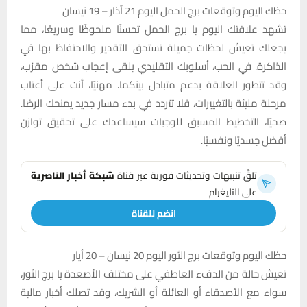
حظك اليوم وتوقعات برج الحمل اليوم 21 آذار – 19 نيسان
تشهد علاقتك اليوم يا برج الحمل تحسنًا ملحوظًا وسريعًا، مما
يجعلك تعيش لحظات جميلة تستحق التقدير والاحتفاظ بها في
الذاكرة. في الحب، أسلوبك التقليدي يلقى إعجاب شخص مقرّب،
وقد تتطور العلاقة بدعم متبادل بينكما. مهنيًا، أنت على أعتاب
مرحلة مليئة بالتغييرات، فلا تتردد في بدء مسار جديد يمنحك الرضا.
صحيًا، التخطيط المسبق للوجبات سيساعدك على تحقيق توازن
أفضل جسديًا ونفسيًا.
تلقَّ تنبيهات وتحديثات فورية عبر قناة
شبكة أخبار الناصرية
على التليغرام
انضم للقناة
حظك اليوم وتوقعات برج الثور اليوم 20 نيسان – 20 أيار
تعيش حالة من الدفء العاطفي على مختلف الأصعدة يا برج الثور،
سواء مع الأصدقاء أو العائلة أو الشريك، وقد تصلك أخبار مالية