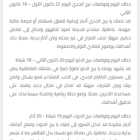
حظك اليوم وتوقعات برج الجدي اليوم 22 كانون الأول – 19 كانون
الثاني
قد تصلك يا برج الجدي أخبار إيجابية تتعلق باستثمار أو فرصة مالية
مهمة. عاطفيًا، مشاعر قديمة تعود للظهور وتحتاج إلى تعامل
حكيم. مهنيًا، تجنب المزاح في غير محله وكن أكثر جدية. صحيًا، حدّد
أهدافك بوضوح لتفادي التوتر والضغوط.
حظك اليوم وتوقعات برج الدلو اليوم 20 كانون الثاني – 18 شباط
قد يشهد يومك يا برج الدلو تطورًا كبيرًا في علاقتك العاطفية يصل
إلى مستوى الالتزام الجدي. في الحب، المشاعر تنمو بشكل واضح
بينك وبين الشريك. مهنيًا، قد تفكر في مجال جديد يعتمد على
مساعدة الآخرين. صحيًا، وضع خطة رياضية واضحة سيساعدك على
تحقيق أهدافك.
حظك اليوم وتوقعات برج الحوت اليوم 19 شباط – 20 آذار
أخبار مفرحة قد تدخل السرور إلى قلبك يا برج الحوت وتفتح أمامك
بداية جديدة. عاطفيًا، كن صادقًا مع نفسك بدل التظاهر بما لا تشعر