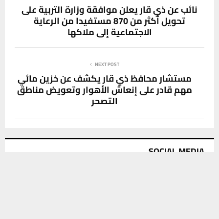
نائب عن ذي قار يعلن موافقة وزارة التربية على
تحويل أكثر من 870 مستفيدا من الرعاية
الاجتماعية إلى ملاكها
NEXT POST
مستشار محافظ ذي قار يكشف عن خزين مائي
مهم قادر على إنعاش الأهوار وتعويض مناطق
التصحر
SOCIAL MEDIA
يستخدم هذا الموقع ملفات تعريف الارتباط لتحسين تجربتك. سنفترض أنك
موافق على هذا، ولكن يمكنك إلغاء الاشتراك إذا كنت ترغب في ذلك.
موافق
قراءة المزيد