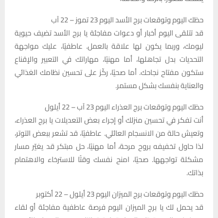
حظك اليوم وتوقعات برج الأسد اليوم 23 تموز – 22 آب
قد تتلقى اليوم أخبار أو دعوات مفاجئة يا برج الأسد تضيف حيوية
ليومك، وربما يكون لها علاقة بالعمل. عاطفيًا، عليك مواجهة
التحديات بدل تجاهلها، أما مهنيًا، مهاراتك في التعبير والإقناع
ستكون مفتاح نجاحك. أما صحيًا، ركّز على تحسين نظامك الغذائي
والعناية بنفسك بشكل مستمر.
حظك اليوم وتوقعات برج العذراء اليوم 23 آب – 22 أيلول
أنت تفكر في تحسين منزلك أو إجراء بعض التعديلات يا برج العذراء،
وتعيش حالة من الانسجام العائلي. عاطفيًا، قد تشعر ببعض التوتر،
لذا حاول تخفيفه بروح مرحة، أما مهنيًا، حل مبتكر قد يغيّر مسار
مشكلة تواجهها. صحيًا، امنح نفسك وقتًا للاسترخاء والاهتمام
بذاتك.
حظك اليوم وتوقعات برج الميزان اليوم 23 أيلول – 22 أکتوبر
قد يحمل لك يا برج الميزان اليوم فرصة عاطفية مفاجئة أو لقاء