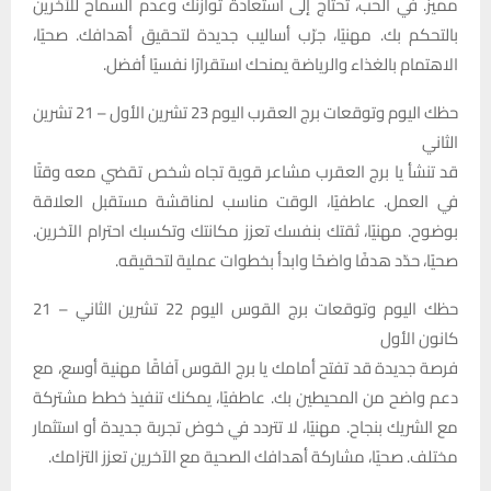
مميز. في الحب، تحتاج إلى استعادة توازنك وعدم السماح للآخرين
بالتحكم بك. مهنيًا، جرّب أساليب جديدة لتحقيق أهدافك. صحيًا،
الاهتمام بالغذاء والرياضة يمنحك استقرارًا نفسيًا أفضل.
حظك اليوم وتوقعات برج العقرب اليوم 23 تشرين الأول – 21 تشرين
الثاني
قد تنشأ يا برج العقرب مشاعر قوية تجاه شخص تقضي معه وقتًا
في العمل. عاطفيًا، الوقت مناسب لمناقشة مستقبل العلاقة
بوضوح. مهنيًا، ثقتك بنفسك تعزز مكانتك وتكسبك احترام الآخرين.
صحيًا، حدّد هدفًا واضحًا وابدأ بخطوات عملية لتحقيقه.
حظك اليوم وتوقعات برج القوس اليوم 22 تشرين الثاني – 21
كانون الأول
فرصة جديدة قد تفتح أمامك يا برج القوس آفاقًا مهنية أوسع، مع
دعم واضح من المحيطين بك. عاطفيًا، يمكنك تنفيذ خطط مشتركة
مع الشريك بنجاح. مهنيًا، لا تتردد في خوض تجربة جديدة أو استثمار
مختلف. صحيًا، مشاركة أهدافك الصحية مع الآخرين تعزز التزامك.