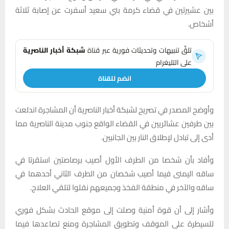
بين عشيرتين في قضاء كرمة بني سعيد أسفرت عن إصابة ثلاثة
أشخاص.
تلقَّ تنبيهات وتحديثات فورية عبر قناة
شبكة أخبار الناصرية
على التليغرام
انضم للقناة
وأوضح المصدر في تصريح لشبكة أخبار الناصرية أن المشاجرة اندلعت
بين طرفين عشائريين في القضاء الواقع جنوب مدينة الناصرية مما
أدى إلى تبادل لإطلاق النار بين الجانبين.
وأفاد بأن شخصا من الطرف الأول أصيب برصاصتين استقرتا في
ساقه اليمنى فيما أصيب شخصان من الطرف الثاني أحدهما في
ساقه والآخر في منطقة الفخذ وجميعهم نقلوا لتلقي العلاج.
وأشار إلى أن قوة أمنية وصلت إلى موقع الحادث بشكل فوري
للسيطرة على الموقف وتطويق المشاجرة ومنع تصاعدها فيما