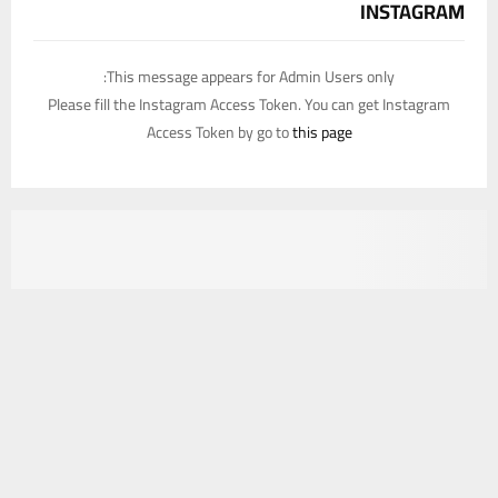
INSTAGRAM
This message appears for Admin Users only:
Please fill the Instagram Access Token. You can get Instagram
Access Token by go to
this page
يستخدم هذا الموقع ملفات تعريف الارتباط لتحسين تجربتك. سنفترض أنك
موافق على هذا، ولكن يمكنك إلغاء الاشتراك إذا كنت ترغب في ذلك.
موافق
قراءة المزيد