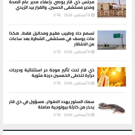
مجلس ذي قار يوصي بإعفاء مدير عام الصحة
ومدير مستشفى الحسين.. والقرار بيد الزيدي
6 أغسطس، 2026
0
تسمم حاد وطبيب مقيم ومحاليل فقط.. هكذا
مات يوسف في مستشفى الشطرة بعد ساعات
من الانتظار
6 أغسطس، 2026
0
ذي قار تحت تأثير موجة حر استثنائية ودرجات
حرارة تتخطى الخمسين درجة مئوية
6 أغسطس، 2026
0
سمك السلور يهدد الاهوار.. مسؤول في ذي قار
يحذر من كارثة بيولوجية صامتة
6 أغسطس، 2026
0