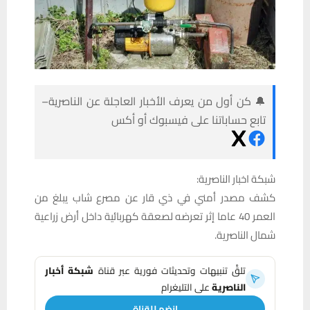
🔔 كن أول من يعرف الأخبار العاجلة عن الناصرية–
تابع حساباتنا على فيسبوك أو أكس
شبكة اخبار الناصرية:
كشف مصدر أمني في ذي قار عن مصرع شاب يبلغ من
العمر 40 عاما إثر تعرضه لصعقة كهربائية داخل أرض زراعية
شمال الناصرية.
تلقَّ تنبيهات وتحديثات فورية عبر قناة
شبكة أخبار
الناصرية
على التليغرام
انضم للقناة