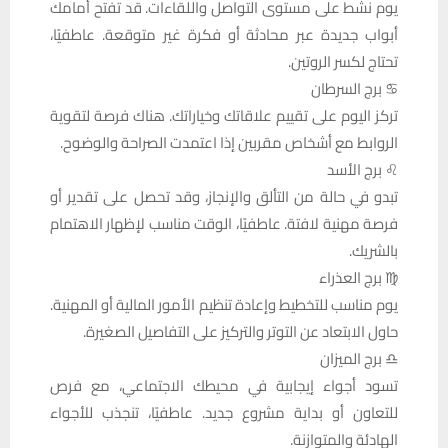
يوم نشط على مستوى التواصل واللقاءات. قد تفتح أمامك
أبواب جديدة عبر محادثة أو فكرة غير متوقعة. عاطفيًا،
تحتاج لكسر الروتين.
♋ برج السرطان
تركز اليوم على تقييم علاقاتك وخياراتك. هناك فرصة لتقوية
الروابط مع أشخاص مقربين إذا اعتمدت الصراحة والوضوح.
♌ برج الأسد
تبدو في حالة من التألق والإنجاز، وقد تحصل على تقدير أو
فرصة مهنية لافتة. عاطفيًا، الوقت مناسب لإظهار الاهتمام
بالشريك.
♍ برج العذراء
يوم مناسب للتخطيط وإعادة تنظيم الأمور المالية أو المهنية.
حاول الابتعاد عن التوتر والتركيز على التفاصيل الصغيرة.
♎ برج الميزان
تسود أجواء إيجابية في محيطك الاجتماعي، مع فرص
للتعاون أو بداية مشروع جديد. عاطفيًا، تنجذب للأجواء
الهادئة والمتوازنة.