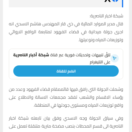
شبكة اخبار الناصرية:
قال مدير الموارد المائية في ذي قار المهندس هاشم الاسدي انه
اجرى جولة ميدانية في قضاء الفهود لمتابعة الواقع الاروائي
وتوزيعات المياه ونوعيتها.
تلقَّ تنبيهات وتحديثات فورية عبر قناة
شبكة أخبار الناصرية
على التليغرام
انضم للقناة
وشملت الجولة التي رافق فيها قائممقام قضاء الفهود وعدد من
رؤساء الاقسام والشعب تفقد مجمعات الاسالة والاطلاع على
واقع توزيعات المياه ومستوى جودتها في المنطقة.
وفي سياق الجولة وجه الاسدي وفق بيان تابعته شبكة اخبار
الناصرية الى قسم المحطات بنصب مضخة مترية متنقلة تعمل على