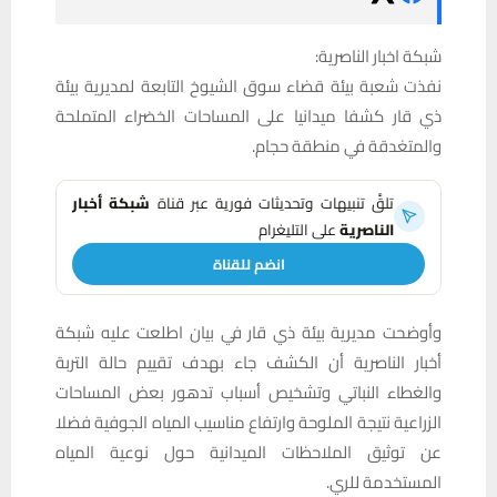
شبكة اخبار الناصرية:
نفذت شعبة بيئة قضاء سوق الشيوخ التابعة لمديرية بيئة
ذي قار كشفا ميدانيا على المساحات الخضراء المتملحة
والمتغدقة في منطقة حجام.
تلقَّ تنبيهات وتحديثات فورية عبر قناة
شبكة أخبار
الناصرية
على التليغرام
انضم للقناة
وأوضحت مديرية بيئة ذي قار في بيان اطلعت عليه شبكة
أخبار الناصرية أن الكشف جاء بهدف تقييم حالة التربة
والغطاء النباتي وتشخيص أسباب تدهور بعض المساحات
الزراعية نتيجة الملوحة وارتفاع مناسيب المياه الجوفية فضلا
عن توثيق الملاحظات الميدانية حول نوعية المياه
المستخدمة للري.