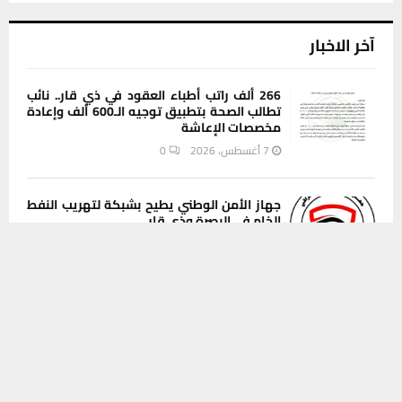
آخر الاخبار
266 ألف راتب أطباء العقود في ذي قار.. نائب
تطالب الصحة بتطبيق توجيه الـ600 ألف وإعادة
مخصصات الإعاشة
7 أغسطس، 2026
0
جهاز الأمن الوطني يطيح بشبكة لتهريب النفط
الخام في البصرة وذي قار
يستخدم هذا الموقع ملفات تعريف الارتباط لتحسين تجربتك. سنفترض أنك
7 أغسطس، 2026
0
موافق على هذا، ولكن يمكنك إلغاء الاشتراك إذا كنت ترغب في ذلك.
موافق
قراءة المزيد
محافظ ذي قار يطلق مشاريع البنى التحتية
لأربع مناطق سكنية في سوق الشيوخ
7 أغسطس، 2026
0
قوات أمنية مشتركة تمشط مناطق البطحاء