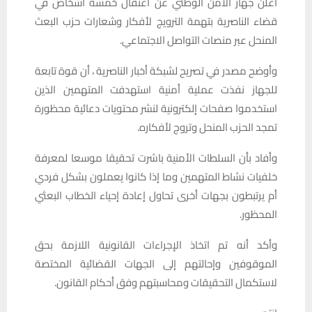
أعلن جهاز الأمن الوطني عن اعتقال خمسة أشخاص في
قضاء الناصرية بتهمة الترويج لأفكار وشعارات حزب البعث
المنحل عبر منصات التواصل الاجتماعي.
وأوضح مصدر في تصريح لشبكة أخبار الناصرية ، أن قوة تابعة
للجهاز نفذت عملية أمنية استهدفت المتهمين الذين
استخدموا صفحات إلكترونية لنشر محتويات دعائية محظورة
تمجد الحزب المنحل وتروج لأفكاره.
وأفاد بأن السلطات الأمنية باشرت تحقيقا موسعا لمعرفة
خلفيات نشاط المتهمين وما إذا كانوا يعملون بشكل فردي
أم يرتبطون بجهات أخرى تحاول إعادة إحياء الخطاب البعثي
المحظور.
وأكد أنه تم اتخاذ الإجراءات القانونية اللازمة بحق
الموقوفين وإحالتهم إلى الجهات القضائية المختصة
لاستكمال التحقيقات ومحاسبتهم وفق أحكام القانون.