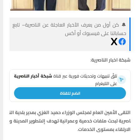
🔔 كن أول من يعرف الأخبار العاجلة عن الناصرية– تابع
حساباتنا على فيسبوك أو أكس
شبكة
اخبار
الناصرية
:
تلقَّ تنبيهات وتحديثات فورية عبر قناة
شبكة أخبار الناصرية
على التليغرام
انضم للقناة
التقى
الأمين
العام
لمجلس
الوزراء
حميد
الغزي
بمدير
بلدية
الن
اصرية
لبحث
ملفات
خدمية
وعمرانية
تهدف
إلى
تطوير
المدينة
و
الارتقاء
بمستوى
الخدمات
.