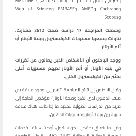
إلكتروني شمل ست قواعد بيانات طبية هي: MEDLINE
وCochrane وAMED وEMBASE وWeb of Science
وScopus.
وشملت المراجعة 17 دراسة ضمت 2612 مشاركا،
تناولت جميعها مستويات الكوليسترول وبنية الأوتار أو
ألم الأوتار.
ووجد الباحثون أن الأشخاص الذين يعانون من تغيرات
في بنية الأوتار أو ألم الأوتار لديهم مستويات أعلى
بكثير من الكوليسترول الكلي.
وقال الباحثون إن نتائج المراجعة “تشير إلى وجود علاقة بين
ملف الدهون لدى الفرد وصحة الأوتار”، مؤكدين الحاجة إلى
مزيد من الدراسات الطولية لتحديد ما إذا كانت هناك علاقة
سببية بين بنية الأوتار ومستويات الدهون.
وفي ما يتعلق بخفض الكوليسترول، أوصت هيئة الخدمات
الصحية الوطنية البريطانية (NHS) بتقليل تناول الأطعمة