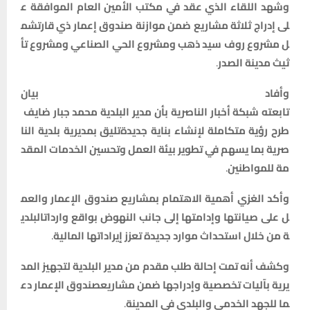
وشهد
اللقاء
الذي
عقد
في
مكتب
الأمين
العام
الموافقة
ع
لى
إدراج
ثلاثة
مشاريع
ضمن
موازنة
صندوق
إعمار
ذي
قار
تشم
ل
مشروع
روف
سيد
ذهب
ومشروع
الحي
الصناعي
ومشروع
تأ
ثيث
مدينة
الصدر
.
وأفاد
بيان
تابعته
شبكة
أخبار
الناصرية
بأن
مدير
البلدية
محمد
جبار
ضايف
طرح
رؤية
متكاملة
لإنشاء
بناية
جديدة
تليق
بمديرية
بلدية
النا
صرية
بما
يسهم
في
تطوير
بيئة
العمل
وتحسين
الخدمات
المقد
مة
للمواطنين
.
وأكد
الغزي
أهمية
الاهتمام
بمشاريع
صندوق
الإعمار
والعم
ل
على
صيانتها
وإدامتها
إلى
جانب
النهوض
بواقع
واردات
البلدي
ة
من
خلال
استحداث
موارد
جديدة
تعزز
إيراداتها
المالية
.
وكشف
أنه
تمت
إحالة
طلب
مقدم
من
مدير
البلدية
لتجهيز
المد
يرية
بآليات
تخصصية
وإدراجها
ضمن
مشاريع
صندوق
الإعمار
دع
ما
للجهد
الخدمي
والبلدي
في
المدينة
.