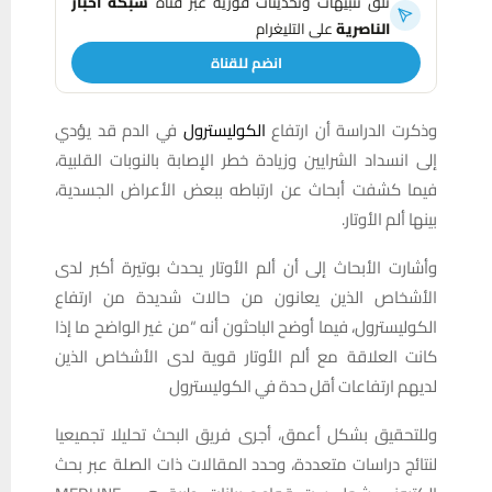
تلقَّ تنبيهات وتحديثات فورية عبر قناة
شبكة أخبار
الناصرية
على التليغرام
انضم للقناة
وذكرت الدراسة أن ارتفاع
الكوليسترول
في الدم قد يؤدي
إلى انسداد الشرايين وزيادة خطر الإصابة بالنوبات القلبية،
فيما كشفت أبحاث عن ارتباطه ببعض الأعراض الجسدية،
بينها ألم الأوتار.
وأشارت الأبحاث إلى أن ألم الأوتار يحدث بوتيرة أكبر لدى
الأشخاص الذين يعانون من حالات شديدة من ارتفاع
الكوليسترول، فيما أوضح الباحثون أنه “من غير الواضح ما إذا
كانت العلاقة مع ألم الأوتار قوية لدى الأشخاص الذين
لديهم ارتفاعات أقل حدة في الكوليسترول
وللتحقيق بشكل أعمق، أجرى فريق البحث تحليلا تجميعيا
لنتائج دراسات متعددة، وحدد المقالات ذات الصلة عبر بحث