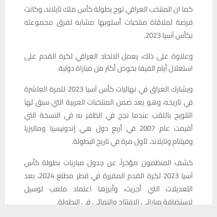
كما ان المنتخب العراقي توج بطولة كأس ملك تايلاند، وكانت
فرصة لملاقاة منتخبات أسلوبها مشابه لفرق مجموعته
بكأس آسيا 2023.
وعلاوة على ذلك، يعمل الاتحاد العراقي لكرة القدم على
استغلال أيام الفيفا بخوض أكثر من مباراة دولية.
ويشارك العراق في نهائيات كأس آسيا 2023 للمرة العاشرة
في تاريخه، وهو يعد ضمن المنتخبات العربية التي سبق لها
التتويج باللقب عندما نجح في الظفر به في النسخة التي
أقيمت عام 2007 في أربع دول هي إندونيسيا وماليزيا
وفيتنام وتايلاند، لأول مرة في تاريخ البطولة.
كشف المنظمون مؤخراً، عن جدول مباريات بطولة كأس
آسيا 2023 لكرة القدم المقررة في قطر مطلع 2024، بعد
التعديلات التي أجريت، وأبرزها اعتماد ملعب لوسيل
لاستضافة مباراتي الافتتاح والنهائي في البطولة.
يستخدم هذا الموقع ملفات تعريف الارتباط لتحسين تجربتك. سنفترض أنك