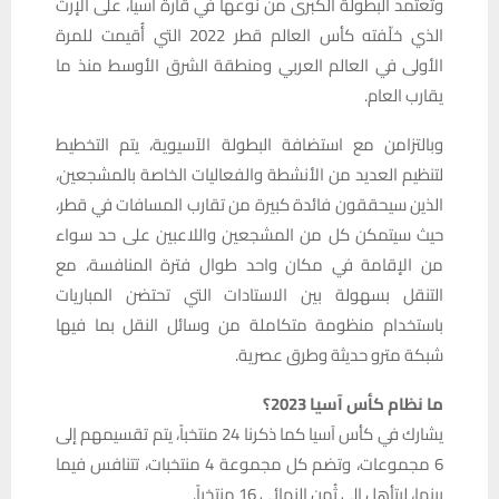
وتعتمد البطولة الكبرى من نوعها في قارة آسيا، على الإرث
الذي خلّفته كأس العالم قطر 2022 التي أُقيمت للمرة
الأولى في العالم العربي ومنطقة الشرق الأوسط منذ ما
يقارب العام.
وبالتزامن مع استضافة البطولة الآسيوية، يتم التخطيط
لتنظيم العديد من الأنشطة والفعاليات الخاصة بالمشجعين،
الذين سيحققون فائدة كبيرة من تقارب المسافات في قطر،
حيث سيتمكن كل من المشجعين واللاعبين على حد سواء
من الإقامة في مكان واحد طوال فترة المنافسة، مع
التنقل بسهولة بين الاستادات التي تحتضن المباريات
باستخدام منظومة متكاملة من وسائل النقل بما فيها
شبكة مترو حديثة وطرق عصرية.
ما نظام كأس آسيا 2023؟
يشارك في كأس آسيا كما ذكرنا 24 منتخباً، يتم تقسيمهم إلى
6 مجموعات، وتضم كل مجموعة 4 منتخبات، تتنافس فيما
بينها، ليتأهل إلى ثُمن النهائي 16 منتخباً.