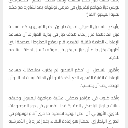
لويس دياز مهاجم ليفربول في مرمى توتنهام، بعد تشاوره مع حكم
تقنية الفيديو “الفار”.
وأوضح التسجيل الصوتي لحديث دار بين حكم الفيديو وحكم الساحة
قبل اتخاذهما قرار إلغاء هدف دياز في بداية المباراة، أن مساعد
الإعادات الخاصة بتقنية الفيديو، قام بوضع الخطوط الصحيحة التي
أظهرت بكل جلاء أن دياز لم يكن في موقف تسلل لحظة استلامه
للكرة.
وأظهر التسجيل أن “حكم الفيديو لم يكترث بملاحظات مساعد
الإعادات لتقنية الفيديو، الذي أكد خلالها أن الحالة ليست تسللا وأن
الهدف يجب أن يحتسب”.
وأكد كلوب في مؤتمر صحفي عشية مواجهة ليفربول وضيفه
سانت جيلواز البلجيكي المقررة غدا الخميس في دور المجموعات
للدوري الأوروبي، أن الحل الوحيد لتصحيح ما جرى أمام توتنهام في
الدوري الإنجليزي الممتاز هو إعادة اللقاء، رغم إقراره بأن الأمر شبه