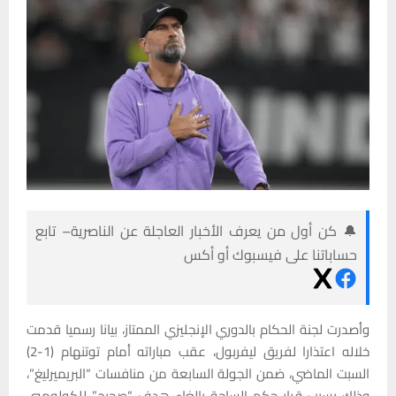
🔔 كن أول من يعرف الأخبار العاجلة عن الناصرية– تابع
حساباتنا على فيسبوك أو أكس
وأصدرت لجنة الحكام بالدوري الإنجليزي الممتاز، بيانا رسميا قدمت
خلاله اعتذارا لفريق ليفربول، عقب مباراته أمام توتنهام (1-2)
السبت الماضي، ضمن الجولة السابعة من منافسات “البريميرليغ”،
وذلك بسبب قرار حكم الساحة بإلغاء هدف “صحيح” للكولومبي