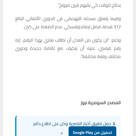
يحتاج للوقت كي يفهم بايرن ميونخ”.
وفيما يتعلق بسجله التهديفي في الدوري الألماني البالغ
312 هدفا، فضل ليفاندوفسكي عدم الضغط على كين.
وختم: “لن يكون من العدل أن نطالب هاري بهذا الرقم.. إنه
رقم قياسي. عليه أن يتكيف مع ثقافة جديدة ودوري
مختلف ولغة مختلفة”.
المصدر: السومرية نيوز
📱 حمل تطبيق أخبار الناصرية وكن على اطلاع دائم
×
تحميل من Google Play