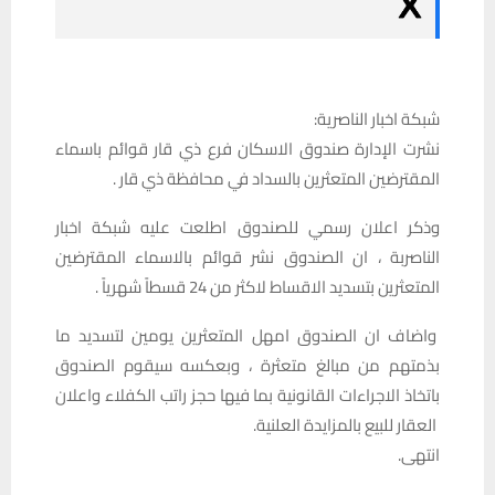
‏شبكة اخبار الناصرية:
نشرت الإدارة صندوق الاسكان فرع ذي قار قوائم باسماء
المقترضين المتعثرين بالسداد في محافظة ذي قار .
وذكر اعلان رسمي للصندوق اطلعت عليه شبكة اخبار
الناصربة ، ان الصندوق نشر قوائم بالاسماء المقترضين
المتعثرين بتسديد الاقساط لاكثر من 24 قسطاً شهرياً .
واضاف ان الصندوق امهل المتعثرين يومين لتسديد ما
بذمتهم من مبالغ متعثرة ، وبعكسه سيقوم الصندوق
باتخاذ الاجراءات القانونية بما فيها حجز راتب الكفلاء واعلان
العقار للبيع بالمزايدة العلنية.
انتهى.‏