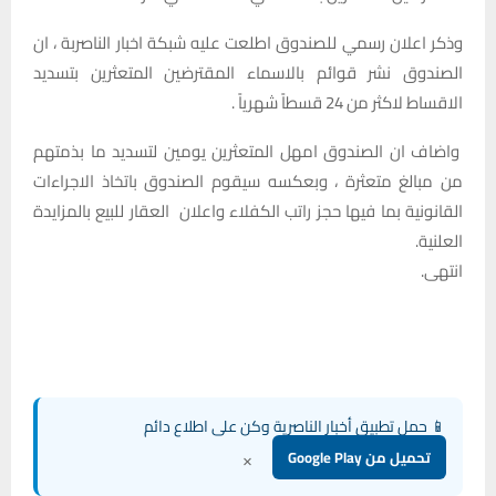
وذكر اعلان رسمي للصندوق اطلعت عليه شبكة اخبار الناصربة ، ان
الصندوق نشر قوائم بالاسماء المقترضين المتعثرين بتسديد
الاقساط لاكثر من 24 قسطاً شهرياً .
واضاف ان الصندوق امهل المتعثرين يومين لتسديد ما بذمتهم
من مبالغ متعثرة ، وبعكسه سيقوم الصندوق باتخاذ الاجراءات
القانونية بما فيها حجز راتب الكفلاء واعلان العقار للبيع بالمزايدة
العلنية.
انتهى.‏
📱 حمل تطبيق أخبار الناصرية وكن على اطلاع دائم
×
تحميل من Google Play