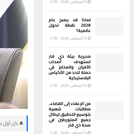
6 أغسطس، 2026
0
لماذا قد يصبح عام
2028 نقطة تحول
عالمية؟
6 أغسطس، 2026
0
مديرية بيئة ذي قار
تستهدف أصحاب
الأفران والمخابز في
حملة للحد من الأكياس
البلاستيكية
6 أغسطس، 2026
0
من الإعفاء إلى القضاء..
مطالبات شعبية
بتوسيع التحقيق ليطال
جميع المتورطين في
🔔 كن أول من
صحة ذي قار
6 أغسطس، 2026
0