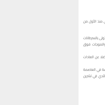
r
C
:
H
 منذ الأول من
ولى بالسرطانات
فحص “الماموجرام” والموجات فوق
ضلا عن العادات
 من بينها 17 مركزا وعيادة موزعة في العاصمة
الثدي في تشرين