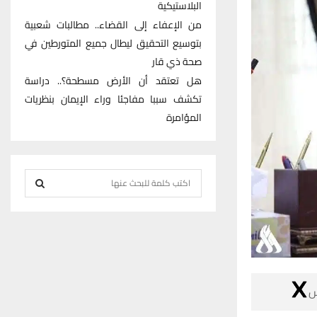
البلاستيكية
من الإعفاء إلى القضاء.. مطالبات شعبية
بتوسيع التحقيق ليطال جميع المتورطين في
صحة ذي قار
هل تعتقد أن الأرض مسطحة؟.. دراسة
تكشف سببا مفاجئا وراء الإيمان بنظريات
المؤامرة
S
e
S
a
r
E
c
h
A
f

R
o