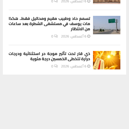
6 أغسطس، 2026
0
تسمم حاد وطبيب مقيم ومحاليل فقط.. هكذا
مات يوسف في مستشفى الشطرة بعد ساعات
من الانتظار
6 أغسطس، 2026
0
ذي قار تحت تأثير موجة حر استثنائية ودرجات
حرارة تتخطى الخمسين درجة مئوية
6 أغسطس، 2026
0
يستخدم هذا الموقع ملفات تعريف الارتباط لتحسين تجربتك. سنفترض أنك
سمك السلور يهدد الاهوار.. مسؤول في ذي قار
موافق على هذا، ولكن يمكنك إلغاء الاشتراك إذا كنت ترغب في ذلك.
يحذر من كارثة بيولوجية صامتة
موافق
قراءة المزيد
6 أغسطس، 2026
0
معاون محافظ ذي قار يحمّل الأزمة المالية
مسؤولية توقف مشاريع تنمية الأقاليم
وصندوق الإعمار