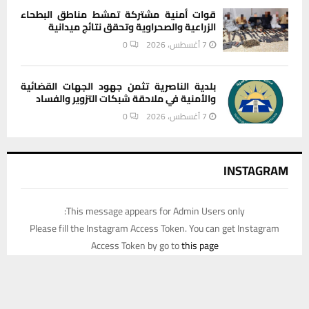
قوات أمنية مشتركة تمشط مناطق البطحاء
الزراعية والصحراوية وتحقق نتائج ميدانية
7 أغسطس، 2026
0
بلدية الناصرية تثمن جهود الجهات القضائية
والأمنية في ملاحقة شبكات التزوير والفساد
7 أغسطس، 2026
0
INSTAGRAM
This message appears for Admin Users only:
Please fill the Instagram Access Token. You can get Instagram
Access Token by go to
this page
يستخدم هذا الموقع ملفات تعريف الارتباط لتحسين تجربتك. سنفترض أنك
موافق على هذا، ولكن يمكنك إلغاء الاشتراك إذا كنت ترغب في ذلك.
موافق
قراءة المزيد