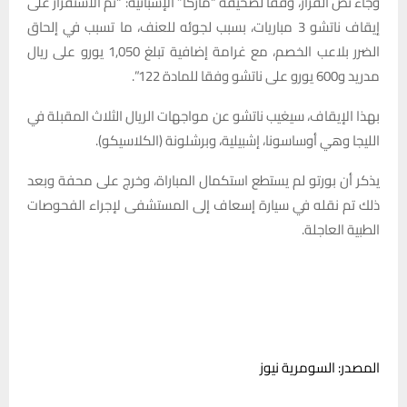
وجاء نص القرار، وفقا لصحيفة “ماركا” الإسبانية: “تم الاستقرار على
إيقاف ناتشو 3 مباريات، بسبب لجوئه للعنف، ما تسبب في إلحاق
الضرر بلاعب الخصم، مع غرامة إضافية تبلغ 1,050 يورو على ريال
مدريد و600 يورو على ناتشو وفقا للمادة 122”.
بهذا الإيقاف، سيغيب ناتشو عن مواجهات الريال الثلاث المقبلة في
الليجا وهي أوساسونا، إشبيلية، وبرشلونة (الكلاسيكو).
يذكر أن بورتو لم يستطع استكمال المباراة، وخرج على محفة وبعد
ذلك تم نقله في سيارة إسعاف إلى المستشفى لإجراء الفحوصات
الطبية العاجلة.
المصدر: السومرية نيوز