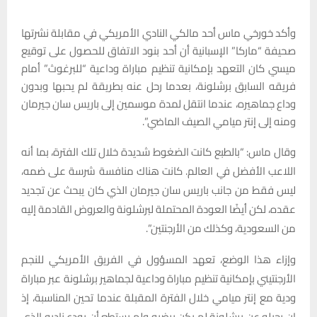
وأكد خورخي ماس أحد مالكي النادي الأمريكي في مقابلة نشرتها
صحيفة “ماركا” الإسبانية أن أحد بنود الاتفاق للحصول على توقيع
ميسي كان التعهد بإمكانية تنظيم مباراة وداعية “للبرغوث” أمام
فريقه السابق برشلونة، بعدما رحل عنه بطريقة لم يحبها وبدون
وداع جماهيره، عندما انتقل لمدة موسمين إلى باريس سان جيرمان
ومنه إلى إنتر ميامي الصيف الماضي”.
وقال ماس: “بالطبع كانت الضغوط شديدة خلال تلك الفترة، بما أنه
اللاعب الأفضل في العالم. كانت هناك منافسة شرسة على ضمه،
ليس فقط من جانب باريس سان جيرمان الذي كان يبحث عن تجديد
عقده، لكن أيضًا العودة المحتملة لبرشلونة والعروض القادمة إليه
من السعودية، وكذلك من الأرجنتين”.
وإزاء هذا الوضع، تعهد المسؤول في الفريق الأمريكي للنجم
الأرجنتيني بإمكانية تنظيم مباراة وداعية لجماهير برشلونة عبر مباراة
ودية مع إنتر ميامي خلال الفترة المقبلة عندما تحين المناسبة، إذ
إن رحيله عن برشلونة لم يكن يرضيه ولم يستطع أن يودع ناديه الذي