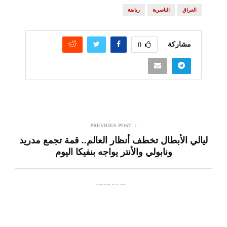
العراق
الناصرية
رياضة
مشاركة
0
PREVIOUS POST
ليالي الأبطال تخطف أنظار العالم.. قمة تجمع مدريد
ونابولي والأنتر يواجه بنفيكا اليوم
NEXT POST
يستخدم هذا الموقع ملفات تعريف الارتباط لتحسين تجربتك. سنفترض أنك
‏القبض على منفذي استهداف موظف في بلدية
موافق على هذا، ولكن يمكنك إلغاء الاشتراك إذا كنت ترغب في ذلك.
الشطرة بالرصاص
موافق
قراءة المزيد