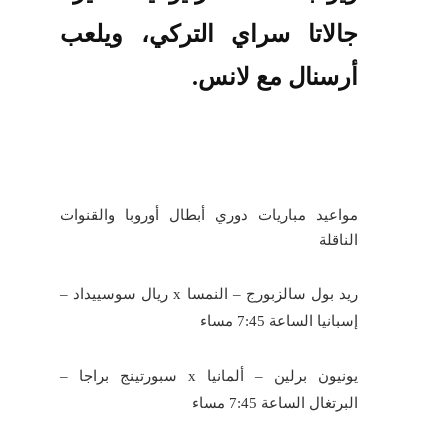
جالاتا سراي التركي، ويلعب
أرسنال مع لانس.
مواعيد مباريات دوري أبطال أوروبا والقنوات
الناقلة
ريد بول سالزبورج – النمسا x ريال سوسييداد –
إسبانيا الساعة 7:45 مساء
يونيون برلين – ألمانيا x سبورتينج براجا –
البرتغال الساعة 7:45 مساء