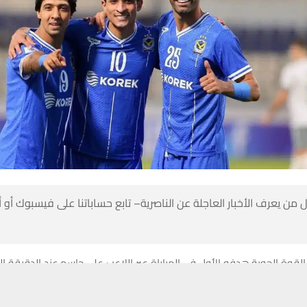
 من يعرف الأخبار العاجلة عن الناصرية– تابع حساباتنا على فيسبوك أو
قوة الجوية هدفه الأول في المباراة عبر اللاعب علي جاسم عند الدقيقة الثا
حسين تجربتك. سنفترض أنك موافق على هذا، ولكن يمكنك إلغاء الاشتراك إذا كنت
الفريق الأوزبكي سانزهار تورسونوف هدفاً في مرماه يمنح الثاني للصقور.