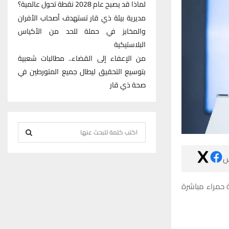
لماذا قد يصبح عام 2028 نقطة تحول عالمية؟
مديرية بيئة ذي قار تستهدف أصحاب الأفران
والمخابز في حملة للحد من الأكياس
البلاستيكية
من الإعفاء إلى القضاء.. مطالبات شعبية
بتوسيع التحقيق ليطال جميع المتورطين في
صحة ذي قار
S
e
S
a

r
E
c
وخلال المباراة
h
A
f
R
o