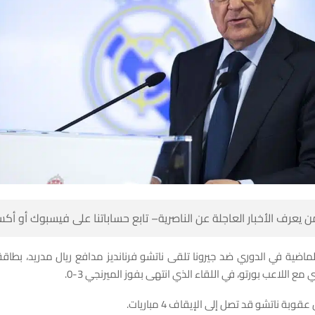
 كن أول من يعرف الأخبار العاجلة عن الناصرية– تابع حساباتنا على ف
 الماضية في الدوري ضد جيرونا تلقى ناتشو فرنانديز مدافع ريال مدريد، بطا
بسبب التحام قوي مع اللاعب بورتو، في اللقاء الذي انتهى بف
وذكرت تقارير بأن عقوبة ناتشو قد تصل إلى 