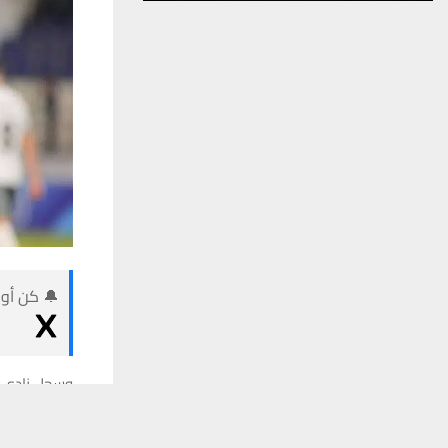
🔔 كن أول
وسجل نادي ال
يستخدم هذا الموقع ملفات تعريف الارتباط لت
يسجل اللاعب 