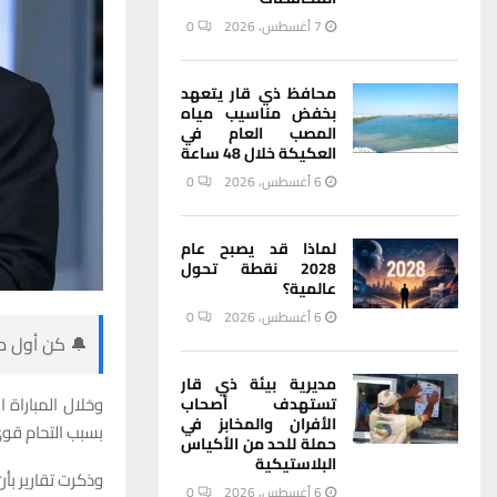
7 أغسطس، 2026
0
محافظ ذي قار يتعهد
بخفض مناسيب مياه
المصب العام في
العكيكة خلال 48 ساعة
6 أغسطس، 2026
0
لماذا قد يصبح عام
2028 نقطة تحول
عالمية؟
6 أغسطس، 2026
0
🔔 كن أول من
مديرية بيئة ذي قار
وخلال المباراة 
تستهدف أصحاب
الأفران والمخابز في
بسبب التحام قوي 
حملة للحد من الأكياس
البلاستيكية
وذكرت تقارير بأن ع
6 أغسطس، 2026
0