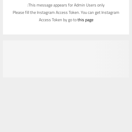
This message appears for Admin Users only:
Please fill the Instagram Access Token. You can get Instagram
Access Token by go to
this page
يستخدم هذا الموقع ملفات تعريف الارتباط لتحسين تجربتك. سنفترض أنك
موافق على هذا، ولكن يمكنك إلغاء الاشتراك إذا كنت ترغب في ذلك.
موافق
قراءة المزيد